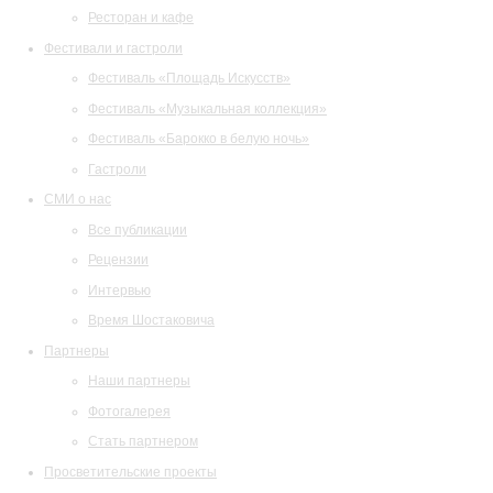
Ресторан и кафе
Фестивали и гастроли
Фестиваль «Площадь Искусств»
Фестиваль «Музыкальная коллекция»
Фестиваль «Барокко в белую ночь»
Гастроли
СМИ о нас
Все публикации
Рецензии
Интервью
Время Шостаковича
Партнеры
Наши партнеры
Фотогалерея
Стать партнером
Просветительские проекты