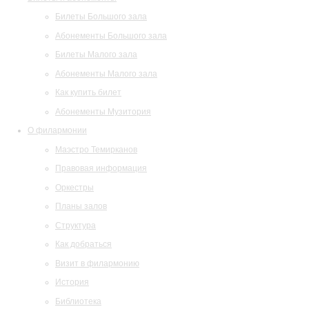
Билеты Большого зала
Абонементы Большого зала
Билеты Малого зала
Абонементы Малого зала
Как купить билет
Абонементы Музитория
О филармонии
Маэстро Темирканов
Правовая информация
Оркестры
Планы залов
Структура
Как добраться
Визит в филармонию
История
Библиотека