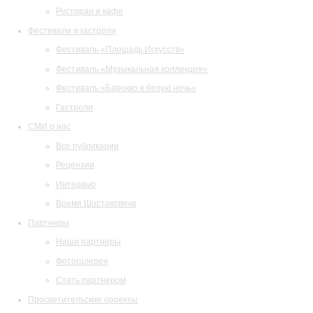
Ресторан и кафе
Фестивали и гастроли
Фестиваль «Площадь Искусств»
Фестиваль «Музыкальная коллекция»
Фестиваль «Барокко в белую ночь»
Гастроли
СМИ о нас
Все публикации
Рецензии
Интервью
Время Шостаковича
Партнеры
Наши партнеры
Фотогалерея
Стать партнером
Просветительские проекты