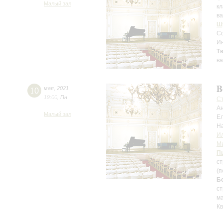
Малый зал
кл
в
Ш
С
Ин
Т
в
В
10
мая
,
2021
19:00
,
Пн
С
А
Малый зал
Е
Н
И
М
П
ст
(п
Б
ст
ма
Кв