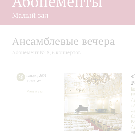
Абонементы
Малый зал
Ансамблевые вечера
Абонемент № 8, 6 концертов
«
28
января
,
2021
19:00
,
Чт
Р
Кв
Малый зал
И
Д
Де
Д
С
Ю
Д
у