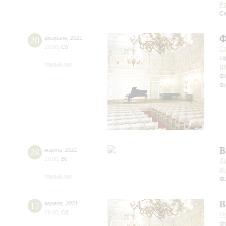
Р
С
Ф
20
февраля
,
2021
19:00
,
Сб
С
ск
Малый зал
Ш
Ф
Ф
В
28
марта
,
2021
19:00
,
Вс
Д
И.
Малый зал
Ф
В
17
апреля
,
2021
19:00
,
Сб
О
ф