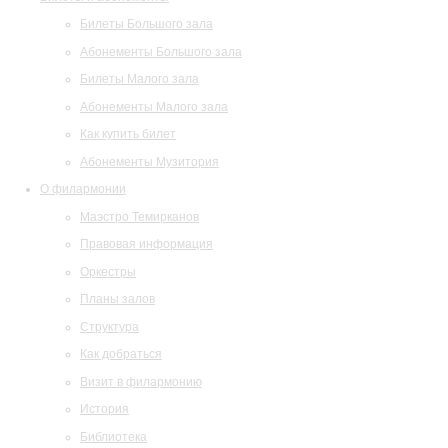
Билеты Большого зала
Абонементы Большого зала
Билеты Малого зала
Абонементы Малого зала
Как купить билет
Абонементы Музитория
О филармонии
Маэстро Темирканов
Правовая информация
Оркестры
Планы залов
Структура
Как добраться
Визит в филармонию
История
Библиотека