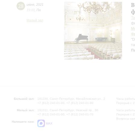
В
28
июня
,
2021
19:00
,
Пн
ф
Т
Малый зал
ф
М
Ф
"D
та
П
Большой зал:
191186, Санкт-Петербург, Михайловская ул., 2
Часы работы
+7 (812) 240-01-00, +7 (812) 240-01-80
Перерыв с 1
Малый зал:
191011, Санкт-Петербург, Невский пр., 30
Часы работы
+7 (812) 240-01-00, +7 (812) 240-01-70
Перерыв с 1
Вопросы на
Напишите нам:
MAX