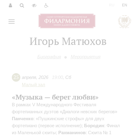
|
RU
EN
Игорь Матюхов
Биография
Мероприятия
25
апреля
,
2026
19:00
,
Сб
Малый зал
«Музыка — берег любви»
В рамках V Международного Фестиваля
фортепианных дуэтов «Диалоги невских берегов»
Панченко
: «Пушкинские строфы» для двух
фортепиано (первое исполнение);
Бородин
: Финал
из Маленькой сюиты;
Рахманинов
: Сюита № 1