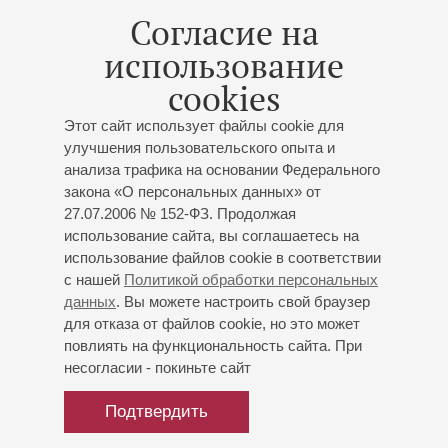
Бирюков
- гитара;
Алексей Сибирев
- гитара;
Согласие на
Дмитрий Малыгин
- бас-гитара;
Роман Смирнов
-
ударные;
Наталья Боева
- меццо-сопрано
использование
Чайковский
,
И.С. Бах
,
Бортнянский
,
Моцарт
;
cookies
Организаторы:
NCA
Этот сайт использует файлы cookie для
улучшения пользовательского опыта и
анализа трафика на основании Федерального
закона «О персональных данных» от
27.07.2006 № 152-ФЗ. Продолжая
09
декабря
,
2013
19:00
,
Пн
использование сайта, вы соглашаетесь на
Большой зал
использование файлов cookie в соответствии
с нашей
Политикой обработки персональных
4-й Благотворительный Собор
данных
. Вы можете настроить свой браузер
в честь Святителя Николая
для отказа от файлов cookie, но это может
Чудотворца
повлиять на функциональность сайта. При
несогласии - покиньте сайт
Организаторы:
Санкт-Петербургский
Благотворительный фонд помощи детям с
Подтвердить
онкозаболеваниями «Свет»