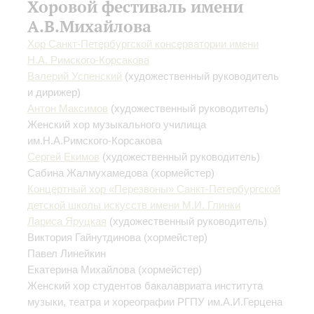
Хоровой фестиваль имени
А.В.Михайлова
Хор Санкт-Петербургской консерватории имени
Н.А. Римского-Корсакова
Валерий Успенский
(художественный руководитель
и дирижер)
Антон Максимов
(художественный руководитель)
Женский хор музыкального училища
им.Н.А.Римского-Корсакова
Сергей Екимов
(художественный руководитель)
Сабина Жалмухамедова
(хормейстер)
Концертный хор «Перезвоны» Санкт-Петербургской
детской школы искусств имени М.И. Глинки
Лариса Яруцкая
(художественный руководитель)
Виктория Гайнутдинова
(хормейстер)
Павел Линейкин
Екатерина Михайлова
(хормейстер)
Женский хор студентов бакалавриата института
музыки, театра и хореографии РГПУ им.А.И.Герцена