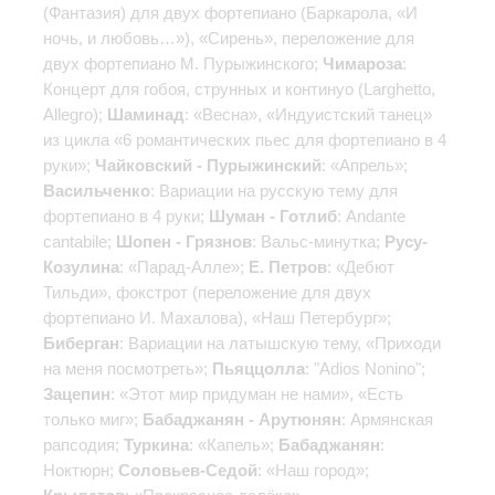
(Фантазия) для двух фортепиано (Баркарола, «И
ночь, и любовь…»), «Сирень», переложение для
двух фортепиано М. Пурыжинского;
Чимароза
:
Концерт для гобоя, струнных и континуо (Larghetto,
Allegro);
Шаминад
: «Весна», «Индуистский танец»
из цикла «6 романтических пьес для фортепиано в 4
руки»;
Чайковский - Пурыжинский
: «Апрель»;
Васильченко
: Вариации на русскую тему для
фортепиано в 4 руки;
Шуман - Готлиб
: Andante
cantabile;
Шопен - Грязнов
: Вальс-минутка;
Русу-
Козулина
: «Парад-Алле»;
Е. Петров
: «Дебют
Тильди», фокстрот (переложение для двух
фортепиано И. Махалова), «Наш Петербург»;
Биберган
: Вариации на латышскую тему, «Приходи
на меня посмотреть»;
Пьяццолла
: "Adios Nonino";
Зацепин
: «Этот мир придуман не нами», «Есть
только миг»;
Бабаджанян - Арутюнян
: Армянская
рапсодия;
Туркина
: «Капель»;
Бабаджанян
:
Ноктюрн;
Соловьев-Седой
: «Наш город»;