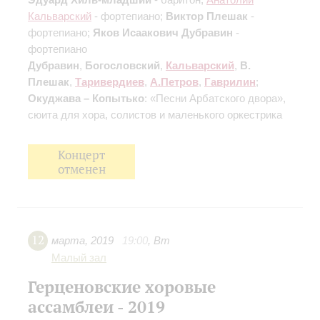
Кальварский
- фортепиано;
Виктор Плешак
-
фортепиано;
Яков Исаакович Дубравин
-
фортепиано
Дубравин
,
Богословский
,
Кальварский
,
В.
Плешак
,
Таривердиев
,
А.Петров
,
Гаврилин
;
Окуджава – Копытько
: «Песни Арбатского двора»,
сюита для хора, солистов и маленького оркестрика
Концерт
отменен
12
марта
,
2019
19:00
,
Вт
Малый зал
Герценовские хоровые
ассамблеи - 2019