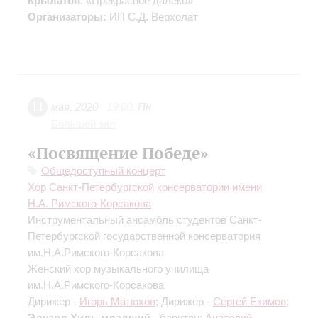
Крылатов
: «Прекрасное далёко»
Организаторы:
ИП С.Д. Верхолат
11
мая
,
2020
19:00
,
Пн
Большой зал
«Посвящение Победе»
Общедоступный концерт
Хор Санкт-Петербургской консерватории имени
Н.А. Римского-Корсакова
Инструментальный ансамбль студентов Санкт-
Петербургской государственной консерватория
им.Н.А.Римского-Корсакова
Женский хор музыкального училища
им.Н.А.Римского-Корсакова
Дирижер -
Игорь Матюхов
; Дирижер -
Сергей Екимов
;
Эдуард Хиль-младший
- баритон;
Анатолий