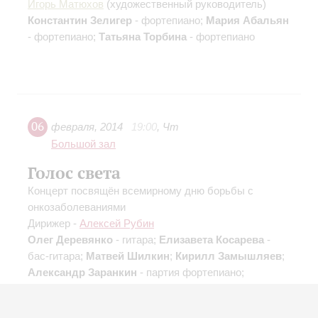
Игорь Матюхов
(художественный руководитель)
Константин Зелигер
- фортепиано;
Мария Абальян
- фортепиано;
Татьяна Торбина
- фортепиано
06
февраля
,
2014
19:00
,
Чт
Большой зал
Голос света
Концерт посвящён всемирному дню борьбы с
онкозаболеваниями
Дирижер -
Алексей Рубин
Олег Деревянко
- гитара;
Елизавета Косарева
-
бас-гитара;
Матвей Шилкин
;
Кирилл Замышляев
;
Александр Заранкин
- партия фортепиано;
Дмитрий Саетович
- скрипка; Дирижер -
Игорь
Грибков
;
Семен Гуревич
- скрипка;
Александр