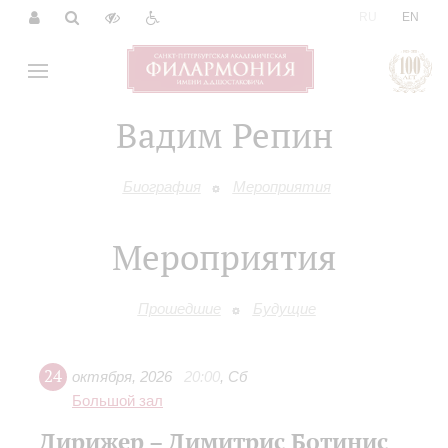
|
RU
EN
Вадим Репин
Биография
Мероприятия
Мероприятия
Прошедшие
Будущие
24
октября
,
2026
20:00
,
Сб
Большой зал
Дирижер – Димитрис Ботинис