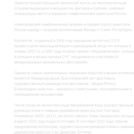
Оркестр прошёл большой творческий путь и, по многочисленным
отзывам выдающихся музыкантов, критиков и публики, завоевал
лидирующее место в иерархии симфонических оркестров России.
Новосибирский симфонический включён в первую группу оркестров
России наряду с лучшими коллективами Москвы и Санкт-Петербурга.
Коллектив, созданный в 1956 году народным артистом СССР,
профессором Арнольдом Кацем и руководимый им до его кончины в
январе 2007-го, в 1982 году получил звание «Академический», побыв
в больших и малых городах СНГ, неоднократно участвовал в
международных музыкальных фестивалях.
Одним из самых значительных творческих событий в жизни коллекти
является Международный Транссибирский Арт-фестиваль
(художественный руководитель фестиваля – Вадим Репин).
В биографии оркестра – концерты с известными, прославленными и
легендарными музыкантами.
После ухода из жизни Арнольда Михайловича Каца художественным
руководителем и главным дирижёром оркестра был Гинтарас
Ринкявичус (2007–2017), затем его сменил Томас Зандерлинг, которы
в марте 2022 года подал в отставку. В сентябре 2022 года, приняв
предложение коллектива, художественным руководителем и главным
дирижёром оркестра стал Димитрис Ботинис.