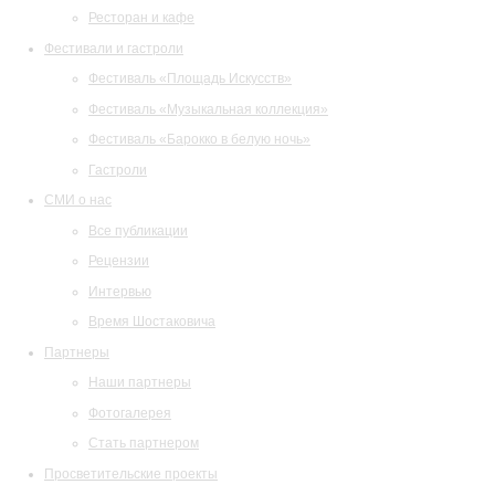
Ресторан и кафе
Фестивали и гастроли
Фестиваль «Площадь Искусств»
Фестиваль «Музыкальная коллекция»
Фестиваль «Барокко в белую ночь»
Гастроли
СМИ о нас
Все публикации
Рецензии
Интервью
Время Шостаковича
Партнеры
Наши партнеры
Фотогалерея
Стать партнером
Просветительские проекты