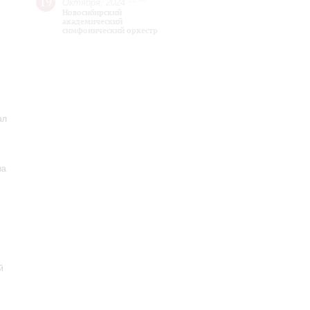
19
Октября, 2024
Новосибирский
академический
симфонический оркестр
ал
ва
й