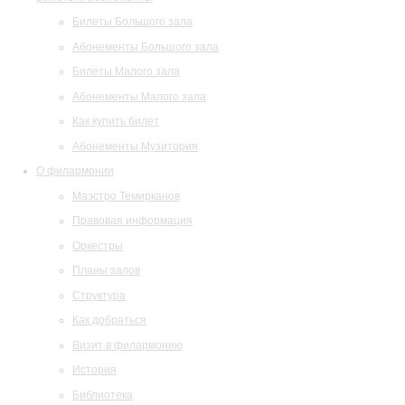
Билеты Большого зала
Абонементы Большого зала
Билеты Малого зала
Абонементы Малого зала
Как купить билет
Абонементы Музитория
О филармонии
Маэстро Темирканов
Правовая информация
Оркестры
Планы залов
Структура
Как добраться
Визит в филармонию
История
Библиотека