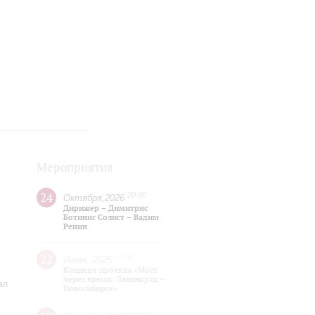
Мероприятия
24
20:00
Октября,2026
Дирижер – Димитрис
р
Ботинис Солист – Вадим
Репин
22
18:00
Июня, 2025
Концерт проекта «Мост
через время: Ленинград –
ал
Новосибирск»
20:00