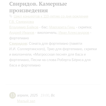
Свиридов. Камерные
произведения
Цикл концертов к 110-летию со дня рождения
Г.В. Свиридова
Владимир Байков
- бас;
Маргарита Гинц
- скрипка;
Андрей Иванов
- виолончель;
Иван Александров
-
фортепиано
Свиридов
: Соната для фортепиано
(памяти
И.И. Соллертинского)
, Трио для фортепиано, скрипки
и виолончели, «Матросская песня» для баса и
фортепиано, Песни на слова Роберта Бёрнса для
баса и фортепиано
13
апреля
,
2025
19:00
,
Вс
Малый зал