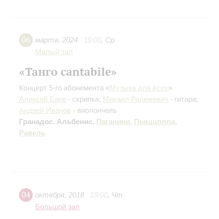
06
марта
,
2024
19:00
,
Ср
Малый зал
«Танго cantabile»
Концерт 5-го абонемента «
Музыка для всех
»
Алексей Баев
- скрипка;
Михаил Радюкевич
- гитара;
Андрей Иванов
- виолончель
Гранадос
,
Альбенис
,
Паганини
,
Пьяццолла
,
Равель
04
октября
,
2018
19:00
,
Чт
Большой зал