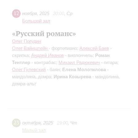
12
ноября
,
2025
20:00
,
Ср
Большой зал
«Русский романс»
Олег Погудин
Олег Вайнштейн
- фортепиано;
Алексей Баев
-
скрипка;
Андрей Иванов
- виолончель;
Роман
Тентлер
- контрабас;
Михаил Радюкевич
- гитара;
Олег Гулевский
- баян;
Елена Молотилова
-
мандолина, домра;
Ирина Козырева
- мандолина,
домра-альт
23
октября
,
2025
19:00
,
Чт
Малый зал