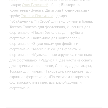
гитара;
Олег Гулевский
- баян;
Екатерина
Коротеева
- флейта;
Дмитрий Людиновский
-
труба;
Татьяна Потёмкина
- домра
Губайдулина
: “In Croce” для виолончели и баяна,
Toccata-Troncata для фортепиано, Инвенция для
фортепиано, «Песня без слов» для трубы и
фортепиано, Пантомима для контрабаса и
фортепиано, «Звуки леса» для флейты и
фортепиано, "Allegro rustico" для флейты и
фортепиано, «Музыкальные игрушки», цикл пьес
для фортепиано, «Радуйся!», две части из сонаты
для скрипки и виолончели, Серенада для гитары,
Токката для гитары, «Танцовщица на канате» для
скрипки и фортепиано, «По мотивам татарского
фольклора», пять пьес для малой домры и
фортепиано