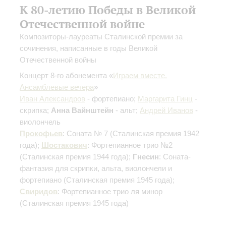
К 80-летию Победы в Великой
Отечественной войне
Композиторы-лауреаты Сталинской премии за
сочинения, написанные в годы Великой
Отечественной войны
Концерт 8-го абонемента «
Играем вместе.
Ансамблевые вечера
»
Иван Александров
- фортепиано;
Маргарита Гинц
-
скрипка;
Анна Вайнштейн
- альт;
Андрей Иванов
-
виолончель
Прокофьев
: Соната № 7
(Сталинская премия 1942
года)
;
Шостакович
: Фортепианное трио №2
(Сталинская премия 1944 года)
;
Гнесин
: Соната-
фантазия для скрипки, альта, виолончели и
фортепиано
(Сталинская премия 1945 года)
;
Свиридов
: Фортепианное трио ля минор
(Сталинская премия 1945 года)