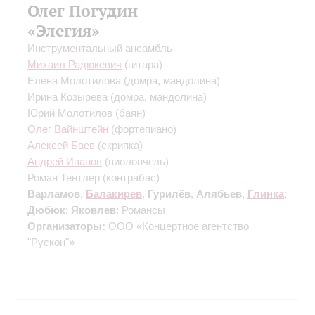
Олег Погудин
«Элегия»
Инструментальный ансамбль
Михаил Радюкевич
(гитара)
Елена Молотилова
(домра, мандолина)
Ирина Козырева
(домра, мандолина)
Юрий Молотилов
(баян)
Олег Вайнштейн
(фортепиано)
Алексей Баев
(скрипка)
Андрей Иванов
(виолончель)
Роман Тентлер
(контрабас)
Варламов
,
Балакирев
,
Гурилёв
,
Алябьев
,
Глинка
;
Дюбюк
;
Яковлев
: Романсы
Организаторы:
ООО «Концертное агентство
"Рускон"»