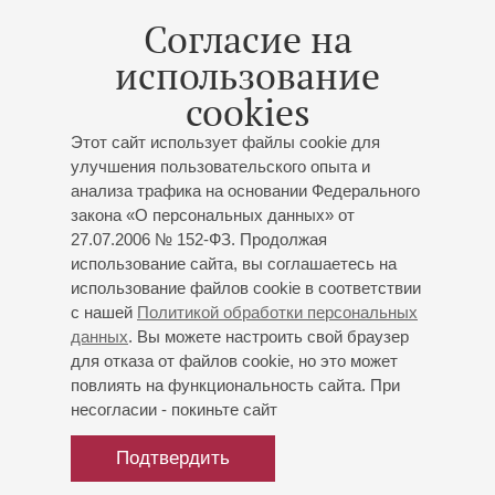
15
Согласие на
июня
,
2027
20:00
,
Вт
Большой зал
использование
Моцарт. Концерт для гобоя с
cookies
оркестром
Этот сайт использует файлы cookie для
Дворжак. Концерт для
улучшения пользовательского опыта и
виолончели с оркестром
анализа трафика на основании Федерального
закона «О персональных данных» от
Концерт 6-го абонемента «
Филармония и Дом
27.07.2006 № 152-ФЗ. Продолжая
музыки
»
использование сайта, вы соглашаетесь на
Академический симфонический оркестр
использование файлов cookie в соответствии
филармонии
с нашей
Политикой обработки персональных
Дирижёр -
Андрей Колясников
;
Фёдор Освер
- гобой;
данных
. Вы можете настроить свой браузер
Василий Степанов
- виолончель
для отказа от файлов cookie, но это может
Вебер
: Увертюра к опере «Оберон»;
Моцарт
:
повлиять на функциональность сайта. При
Концерт для гобоя с оркестром;
Дворжак
: Концерт
несогласии - покиньте сайт
для виолончели с оркестром
Подтвердить
Купить билет
500 — 1300 р.