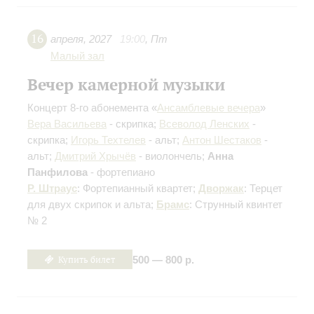
16
апреля
,
2027
19:00
,
Пт
Малый зал
Вечер камерной музыки
Концерт 8-го абонемента «
Ансамблевые вечера
»
Вера Васильева
- скрипка;
Всеволод Ленских
-
скрипка;
Игорь Техтелев
- альт;
Антон Шестаков
-
альт;
Дмитрий Хрычёв
- виолончель;
Анна
Панфилова
- фортепиано
Р. Штраус
: Фортепианный квартет;
Дворжак
: Терцет
для двух скрипок и альта;
Брамс
: Струнный квинтет
№ 2
Купить билет
500 — 800 р.