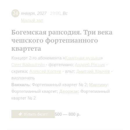
24
января
,
2027
19:00
,
Вс
Малый зал
Богемская рапсодия. Три века
чешского фортепианного
квартета
Концерт 2-го абонемента «
Камерная музыка
»
Олег Вайнштейн
- фортепиано;
Андрей Росцик
-
скрипка;
Алексей Коптев
- альт;
Дмитрий Хрычёв
-
виолончель
Ванхаль
: Фортепианный квартет № 2;
Мартину
:
Фортепианный квартет;
Дворжак
: Фортепианный
квартет № 2
Купить билет
500 — 800 р.