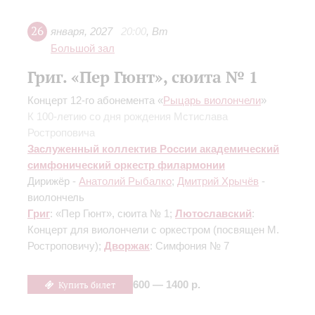
26
января
,
2027
20:00
,
Вт
Большой зал
Григ. «Пер Гюнт», сюита № 1
Концерт 12-го абонемента «
Рыцарь виолончели
»
К 100-летию со дня рождения Мстислава
Ростроповича
Заслуженный коллектив России академический
симфонический оркестр филармонии
Дирижёр -
Анатолий Рыбалко
;
Дмитрий Хрычёв
-
виолончель
Григ
: «Пер Гюнт», сюита № 1;
Лютославский
:
Концерт для виолончели с оркестром
(посвящен М.
Ростроповичу)
;
Дворжак
: Симфония № 7
Купить билет
600 — 1400 р.