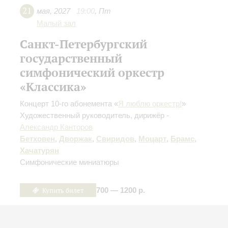
21
мая
,
2027
19:00
,
Пт
Малый зал
Санкт-Петербургский
государственный
симфонический оркестр
«Классика»
Концерт 10-го абонемента «
Я люблю оркестр!
»
Художественный руководитель, дирижёр -
Александр Канторов
Бетховен
,
Дворжак
,
Свиридов
,
Моцарт
,
Брамс
,
Хачатурян
Симфонические миниатюры
Купить билет
700 — 1200 р.