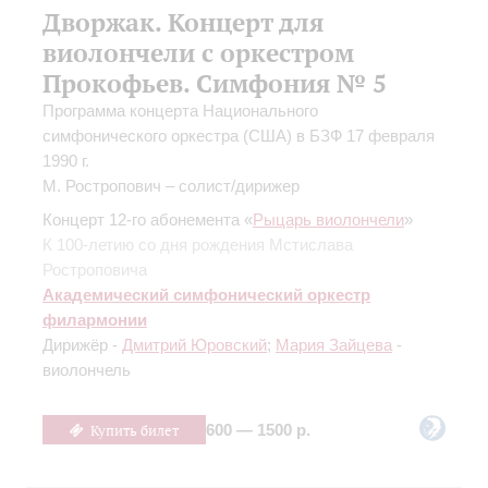
Дворжак. Концерт для
виолончели с оркестром
Прокофьев. Симфония № 5
Программа концерта Национального
симфонического оркестра (США) в БЗФ 17 февраля
1990 г.
М. Ростропович – солист/дирижер
Концерт 12-го абонемента «
Рыцарь виолончели
»
К 100-летию со дня рождения Мстислава
Ростроповича
Академический симфонический оркестр
филармонии
Дирижёр -
Дмитрий Юровский
;
Мария Зайцева
-
виолончель
Купить билет
600 — 1500 р.