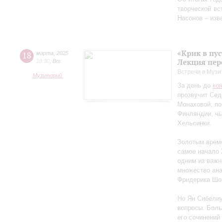
творческой в
Насонов – изв
«Крик в пу
18
марта
,
2025
Лекция пер
18:30
,
Вт
Встречи в Музи
Музиторий
За день до
ко
прозвучит Сед
Монаховой, п
Финляндии, чь
Хельсинки.
Золотым време
самое начало 
одним из важн
множество ан
Фридерика Шоп
Но Ян Сибелиу
вопросы. Боль
его сочинений