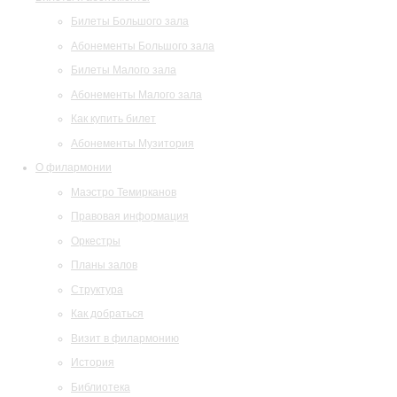
Билеты Большого зала
Абонементы Большого зала
Билеты Малого зала
Абонементы Малого зала
Как купить билет
Абонементы Музитория
О филармонии
Маэстро Темирканов
Правовая информация
Оркестры
Планы залов
Структура
Как добраться
Визит в филармонию
История
Библиотека