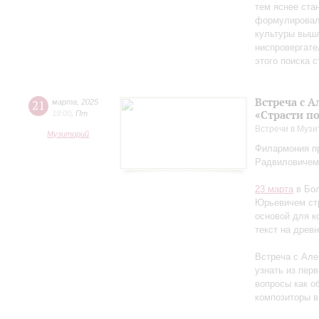
тем яснее ста
формулировал 
культуры вышл
ниспровергате
этого поиска 
Встреча с 
21
марта
,
2025
«Страсти п
19:00
,
Пт
Встречи в Музи
Музиторий
Филармония пр
Радвиловичем
23 марта
в Бол
Юрьевичем стр
основой для к
текст на древ
Встреча с Але
узнать из перв
вопросы как об
композиторы в