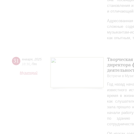
становления и
и отличающей 
Адресованна
сложные соде
музыкантам-и
как опытным, 
Творческая
31
января
,
2025
директора 
18:30
,
Пт
деятельно
Музиторий
Встречи в Музи
Год назад нач
известного ис
время в жизн
как слушател
зала прошло 
начали работу
по зданию 
сотрудничеств
Об итогах год