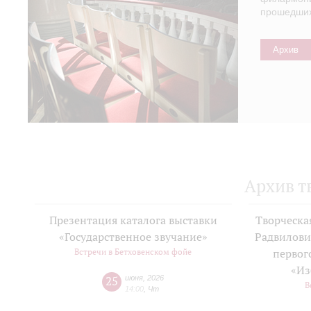
прошедших 
Архив
Архив т
Презентация каталога выставки
Творческа
«Государственное звучание»
Радвилови
Встречи в Бетховенском фойе
первог
«Из
25
июня
,
2026
В
14:00
,
Чт