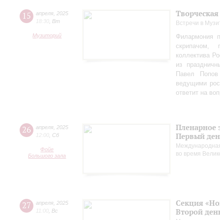
Творческая
15
апреля
,
2025
18:30
,
Вт
Встречи в Музи
Музиторий
Филармония п
скрипачом, 
коллектива Ро
из праздничн
Павел Попов
ведущими рос
ответит на во
Пленарное 
26
апреля
,
2025
Первый ден
12:00
,
Сб
Международная
Фойе
во время Вели
Большого зала
Секция «Но
27
апреля
,
2025
Второй ден
11:00
,
Вс