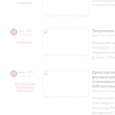
Международная
Музиторий
во время Вели
Творческая
13
мая
,
2025
18:00
,
Вт
Встречи в Музи
Музиторий
Филармония пр
Ботинисом – 
Академическо
встречи – Юли
Представле
02
июля
,
2025
филармония
17:00
,
Ср
основанног
Читальный зал
библиотек
Музыкальной
библиотеки
Просветительс
Исторический 
Новосибирске 
коллектива Ре
филармонии. З