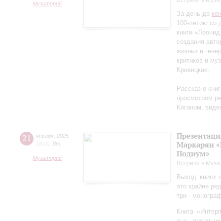
Встречи в Музи
Музиторий
За день до
ко
100-летию со 
книги «Леонид
создания авто
жизнь» и гене
критиков и му
Кривицкая.
Рассказ о кни
просмотром ре
Коганом, виде
Презентаци
21
января
,
2025
Маркарян «
18:00
,
Вт
Подиум»
Музиторий
Встречи в Музи
Выход книги 
это крайне ре
три - моногра
Книга «Интер
она посвяще