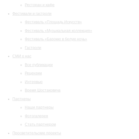
Ресторан и кафе
Фестивали и гастроли
Фестиваль «Площадь Искусств»
Фестиваль «Музыкальная коллекция»
Фестиваль «Барокко в белую ночь»
Гастроли
СМИ о нас
Все публикации
Рецензии
Интервью
Время Шостаковича
Партнеры
Наши партнеры
Фотогалерея
Стать партнером
Просветительские проекты