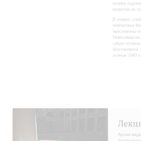
особое художе
развитие не то
В очерке, сн
библиотеки Фи
прослежены о
Новосибирске,
среди которы
Шостаковича, 
осенью 1943 г
Лекц
Архив вид
филармонии