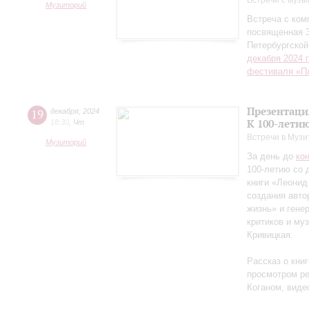
Встречи с музы
Музиторий
Встреча с ко
посвященная 
Петербургско
декабря 2024 
фестиваля «П
Презентаци
19
декабря
,
2024
К 100-лети
18:30
,
Чт
Встречи в Музи
Музиторий
За день до
ко
100-летию со 
книги «Леонид
создания авто
жизнь» и гене
критиков и му
Кривицкая.
Рассказ о кни
просмотром ре
Коганом, виде