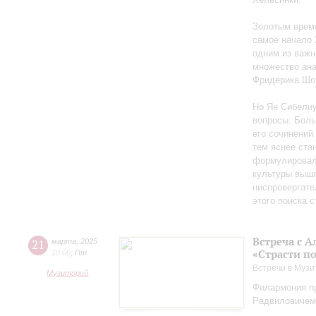
Золотым време
самое начало 
одним из важн
множество ан
Фридерика Шоп
Но Ян Сибелиу
вопросы. Боль
его сочинений
тем яснее ста
формулировал 
культуры вышл
ниспровергате
этого поиска 
Встреча с 
21
марта
,
2025
«Страсти п
19:00
,
Пт
Встречи в Музи
Музиторий
Филармония пр
Радвиловичем