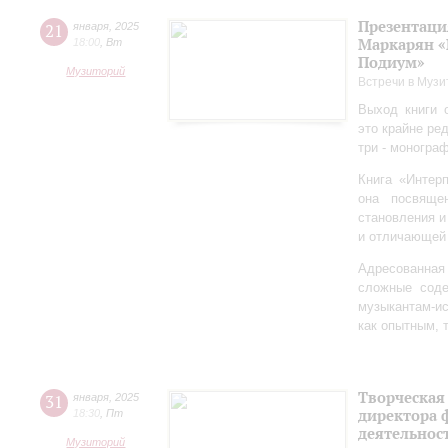
Презентаци
21
января
,
2025
Маркарян «
18:00
,
Вт
Подиум»
Музиторий
Встречи в Музи
Выход книги 
это крайне ре
три - моногра
Книга «Интер
она посвяще
становления и
и отличающей 
Адресованна
сложные соде
музыкантам-и
как опытным, 
Творческая
31
января
,
2025
директора 
18:30
,
Пт
деятельно
Музиторий