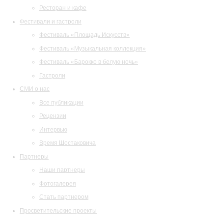
Ресторан и кафе
Фестивали и гастроли
Фестиваль «Площадь Искусств»
Фестиваль «Музыкальная коллекция»
Фестиваль «Барокко в белую ночь»
Гастроли
СМИ о нас
Все публикации
Рецензии
Интервью
Время Шостаковича
Партнеры
Наши партнеры
Фотогалерея
Стать партнером
Просветительские проекты