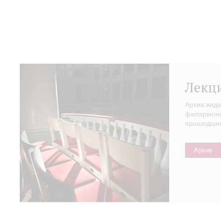
Лекц
Архив вид
филармонии
прошедших 
Архив