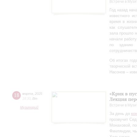
Встречи в Музи
Год назад нач
известного ис
время в жизн
как слушател
зала прошло 
начали работу
по зданию 
сотрудничеств
Об итогах год
творческой в
Насонов – изв
«Крик в пу
18
марта
,
2025
Лекция пер
18:30
,
Вт
Встречи в Музи
Музиторий
За день до
ко
прозвучит Сед
Монаховой, п
Финляндии, чь
Хельсинки.