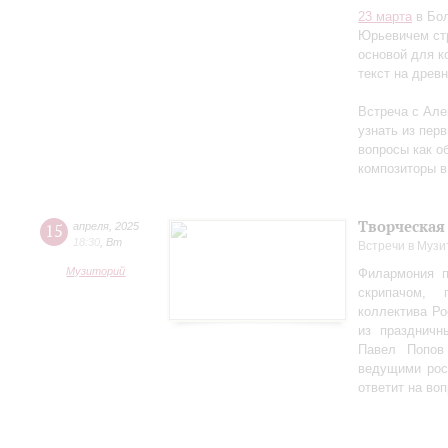
23 марта
в Бол
Юрьевичем стр
основой для к
текст на древ
Встреча с Але
узнать из перв
вопросы как об
композиторы в
Творческая
15
апреля
,
2025
18:30
,
Вт
Встречи в Музи
Музиторий
Филармония п
скрипачом, 
коллектива Ро
из праздничн
Павел Попов
ведущими рос
ответит на во