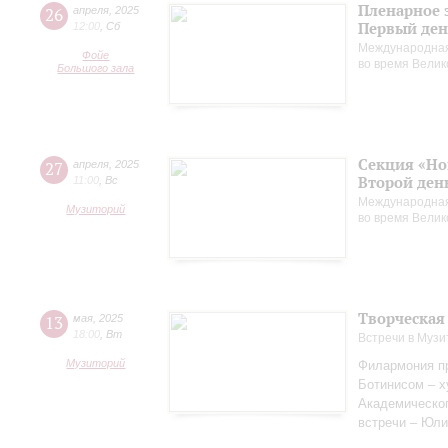
Пленарное 
26
апреля
,
2025
Первый ден
12:00
,
Сб
Международная
Фойе
во время Вели
Большого зала
Секция «Но
27
апреля
,
2025
Второй ден
11:00
,
Вс
Международная
Музиторий
во время Вели
Творческая
13
мая
,
2025
18:00
,
Вт
Встречи в Музи
Музиторий
Филармония пр
Ботинисом – 
Академическо
встречи – Юли