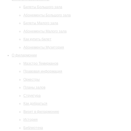
Билеты Большого зала
Абонементы Большого зала
Билеты Малого зала
Абонементы Малого зала
Как купить билет
Абонементы Музитория
О филармонии
Маэстро Темирканов
Правовая информация
Оркестры
Планы залов
Структура
Как добраться
Визит в филармонию
История
Библиотека