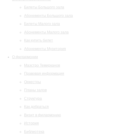
Билеты Большого зала
Абонементы Большого зала
Билеты Малого зала
Абонементы Малого зала
Как купить билет
Абонементы Музитория
О филармонии
Маэстро Темирканов
Правовая информация
Оркестры
Планы залов
Структура
Как добраться
Визит в филармонию
История
Библиотека