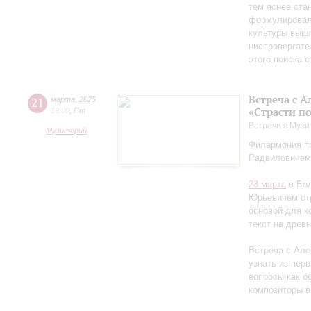
тем яснее ста
формулировал 
культуры вышл
ниспровергате
этого поиска 
Встреча с 
21
марта
,
2025
«Страсти п
19:00
,
Пт
Встречи в Музи
Музиторий
Филармония пр
Радвиловичем
23 марта
в Бол
Юрьевичем стр
основой для к
текст на древ
Встреча с Але
узнать из перв
вопросы как об
композиторы в