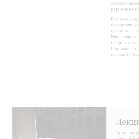
особое художе
развитие не то
В очерке, сн
библиотеки Фи
прослежены о
Новосибирске,
среди которы
Шостаковича, 
осенью 1943 г
Лекц
Архив вид
филармонии