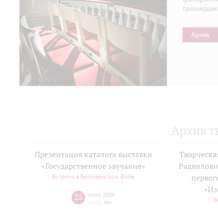
прошедших 
Архив
Архив т
Презентация каталога выставки
Творческа
«Государственное звучание»
Радвилови
Встречи в Бетховенском фойе
первог
«Из
25
июня
,
2026
В
14:00
,
Чт