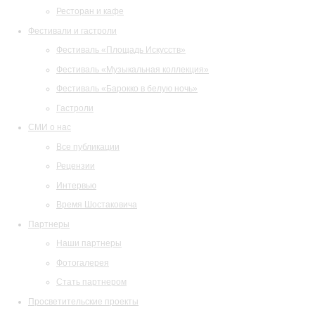
Ресторан и кафе
Фестивали и гастроли
Фестиваль «Площадь Искусств»
Фестиваль «Музыкальная коллекция»
Фестиваль «Барокко в белую ночь»
Гастроли
СМИ о нас
Все публикации
Рецензии
Интервью
Время Шостаковича
Партнеры
Наши партнеры
Фотогалерея
Стать партнером
Просветительские проекты