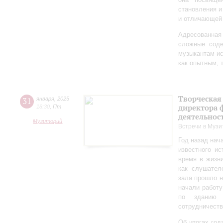
становления и
и отличающей 
Адресованна
сложные соде
музыкантам-и
как опытным, 
Творческая
31
января
,
2025
директора 
18:30
,
Пт
деятельно
Музиторий
Встречи в Музи
Год назад нач
известного ис
время в жизн
как слушател
зала прошло 
начали работу
по зданию 
сотрудничеств
Об итогах год