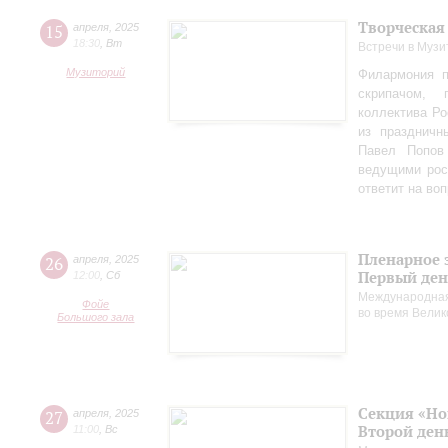
Творческая
15
апреля
,
2025
18:30
,
Вт
Встречи в Музи
Музиторий
Филармония п
скрипачом, 
коллектива Ро
из праздничн
Павел Попов
ведущими рос
ответит на во
Пленарное 
26
апреля
,
2025
Первый ден
12:00
,
Сб
Международная
Фойе
во время Вели
Большого зала
Секция «Но
27
апреля
,
2025
Второй ден
11:00
,
Вс