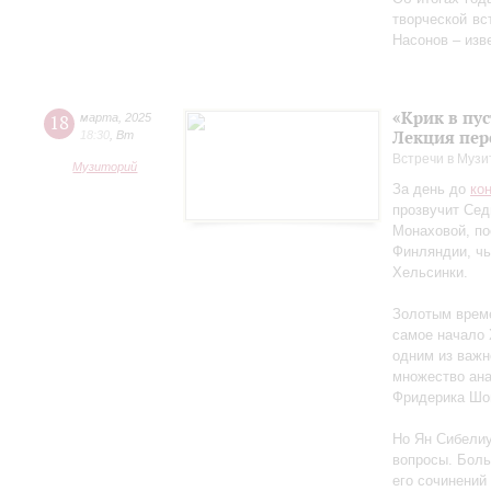
творческой в
Насонов – изв
«Крик в пу
18
марта
,
2025
Лекция пер
18:30
,
Вт
Встречи в Музи
Музиторий
За день до
ко
прозвучит Сед
Монаховой, п
Финляндии, чь
Хельсинки.
Золотым време
самое начало 
одним из важн
множество ан
Фридерика Шоп
Но Ян Сибелиу
вопросы. Боль
его сочинений