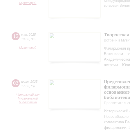
Международная
Музиторий
во время Вели
Творческая
13
мая
,
2025
18:00
,
Вт
Встречи в Музи
Музиторий
Филармония пр
Ботинисом – 
Академическо
встречи – Юли
Представле
02
июля
,
2025
филармония
17:00
,
Ср
основанног
Читальный зал
библиотек
Музыкальной
библиотеки
Просветительс
Исторический 
Новосибирске 
коллектива Ре
филармонии. З