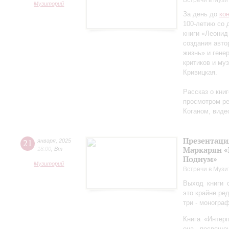
Встречи в Музи
Музиторий
За день до
ко
100-летию со 
книги «Леонид
создания авто
жизнь» и гене
критиков и му
Кривицкая.
Рассказ о кни
просмотром ре
Коганом, виде
Презентаци
21
января
,
2025
Маркарян «
18:00
,
Вт
Подиум»
Музиторий
Встречи в Музи
Выход книги 
это крайне ре
три - моногра
Книга «Интер
она посвяще