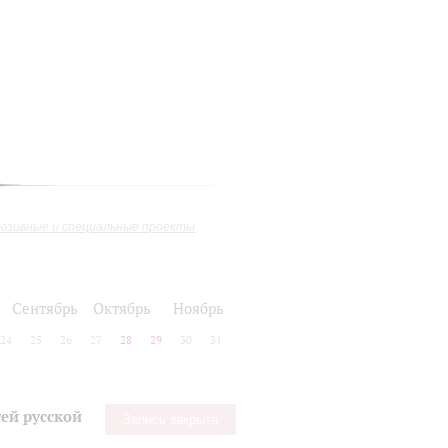
юзивные и специальные проекты
Сентябрь
Октябрь
Ноябрь
24
25
26
27
28
29
30
31
ей русской
Запись закрыта