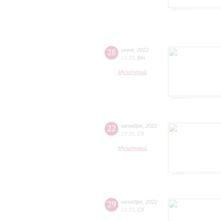
28
июня
,
2022
18:30
,
Вт
Музиторий
22
октября
,
2022
18:30
,
Сб
Музиторий
29
октября
,
2022
18:30
,
Сб