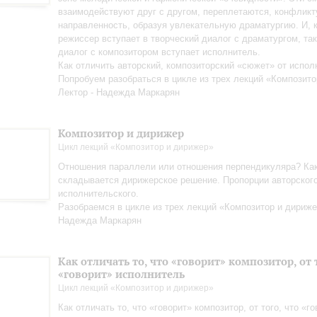
взаимодействуют друг с другом, переплетаются, конфликт
направленность, образуя увлекательную драматургию. И, к
режиссер вступает в творческий диалог с драматургом, так
диалог с композитором вступает исполнитель.
Как отличить авторский, композиторский «сюжет» от испол
Попробуем разобраться в цикле из трех лекций «Композито
Лектор - Надежда Маркарян
Композитор и дирижер
Цикл лекций «Композитор и дирижер»
Отношения параллели или отношения перпендикуляра? Ка
складывается дирижерское решение. Пропорции авторского
исполнительского.
Разобраемся в цикле из трех лекций «Композитор и дириже
Надежда Маркарян
Как отличать то, что «говорит» композитор, от 
«говорит» исполнитель
Цикл лекций «Композитор и дирижер»
Как отличать то, что «говорит» композитор, от того, что «г