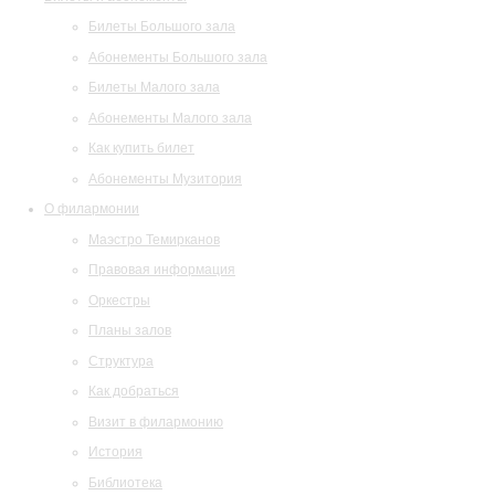
Билеты Большого зала
Абонементы Большого зала
Билеты Малого зала
Абонементы Малого зала
Как купить билет
Абонементы Музитория
О филармонии
Маэстро Темирканов
Правовая информация
Оркестры
Планы залов
Структура
Как добраться
Визит в филармонию
История
Библиотека