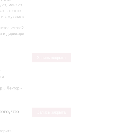
уют, меняют
ак в театре
 и в музыке в
нительского?
р и дирижер».
Запись закрыта
к
 и
р». Лектор -
того, что
Запись закрыта
оворит»