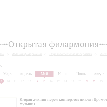
Открытая филармония
вки
Издания филармонии
Образовательные программы
Инкл
24
Март
Апрель
Май
Июнь
Июль
Август
9
10
11
12
13
14
15
16
17
18
19
20
21
22
23
Вторая лекция перед концертом цикла «Промет
музыки»