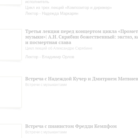
исполнитель
Цикл из трех лекций «Композитор и дирижер»
Лектор - Надежда Маркарян
Третья лекция перед концертом цикла «Промет
музыки»| А.Н. Скрябин божественный: экстаз, 
и посмертная слава
Цикл лекций об Александре Скрябине
Лектор - Владимир Орлов
Встреча с Надеждой Кучер и Дмитрием Матвие
Встречи с музыкантами
Встреча с пианистом Фредди Кемпфом
Встречи с музыкантами