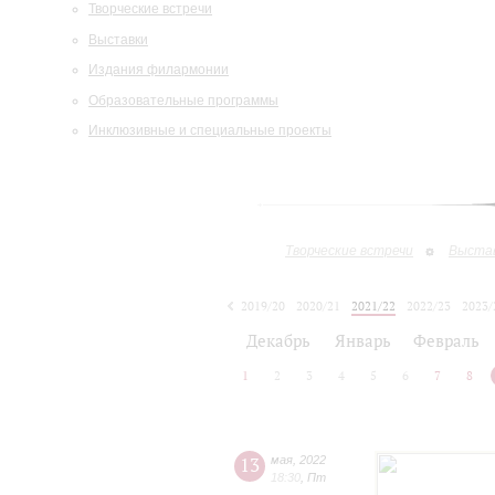
Творческие встречи
Выставки
Издания филармонии
Образовательные программы
Инклюзивные и специальные проекты
Творческие встречи
Выста
2019/20
2020/21
2021/22
2022/23
2023/
2024/25
2025/26
Декабрь
Январь
Февраль
1
2
3
4
5
6
7
8
13
мая
,
2022
18:30
,
Пт