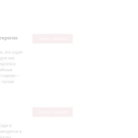
екрасна
Запись закрыта
е, кто ходит
 для них
расота в
пейская
 главное –
с лучше
Запись закрыта
сиди и
находятся в
смыслы