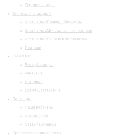
Ресторан и кафе
Фестивали и гастроли
Фестиваль «Площадь Искусств»
Фестиваль «Музыкальная коллекция»
Фестиваль «Барокко в белую ночь»
Гастроли
СМИ о нас
Все публикации
Рецензии
Интервью
Время Шостаковича
Партнеры
Наши партнеры
Фотогалерея
Стать партнером
Просветительские проекты