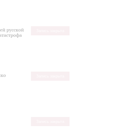
ей русской
Запись закрыта
катастрофа
нко
Запись закрыта
Запись закрыта