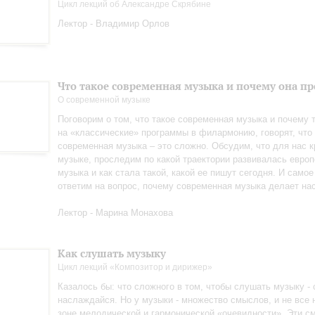
Цикл лекций об Александре Скрябине
Лектор - Владимир Орлов
Что такое современная музыка и почему она пр
О современной музыке
Поговорим о том, что такое современная музыка и почему т
на «классические» программы в филармонию, говорят, что
современная музыка – это сложно. Обсудим, что для нас к
музыке, проследим по какой траектории развивалась евро
музыка и как стала такой, какой ее пишут сегодня. И самое
ответим на вопрос, почему современная музыка делает на
Лектор - Марина Монахова
Как слушать музыку
Цикл лекций «Композитор и дирижер»
Казалось бы: что сложного в том, чтобы слушать музыку - 
наслаждайся. Но у музыки - множество смыслов, и не все 
зоне мелодической и гармонической «очевидности». Эти 