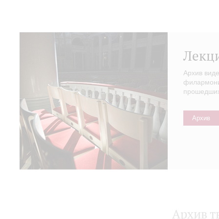
Лекц
Архив вид
филармонии
прошедших 
Архив
Архив т