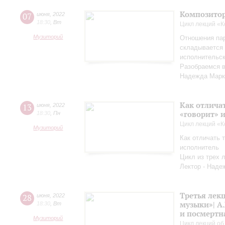
Композитор
07
июня
,
2022
18:30
,
Вт
Цикл лекций «
Музиторий
Отношения па
складывается 
исполнительск
Разобраемся в
Надежда Марк
Как отличат
13
июня
,
2022
«говорит» 
18:30
,
Пн
Цикл лекций «
Музиторий
Как отличать т
исполнитель
Цикл из трех 
Лектор - Наде
Третья лек
28
июня
,
2022
музыки»| А.
18:30
,
Вт
и посмертн
Музиторий
Цикл лекций об