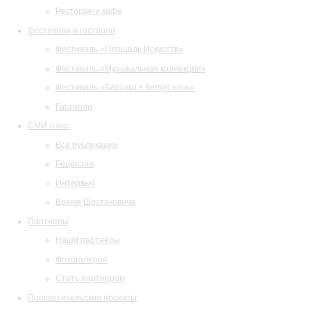
Ресторан и кафе
Фестивали и гастроли
Фестиваль «Площадь Искусств»
Фестиваль «Музыкальная коллекция»
Фестиваль «Барокко в белую ночь»
Гастроли
СМИ о нас
Все публикации
Рецензии
Интервью
Время Шостаковича
Партнеры
Наши партнеры
Фотогалерея
Стать партнером
Просветительские проекты