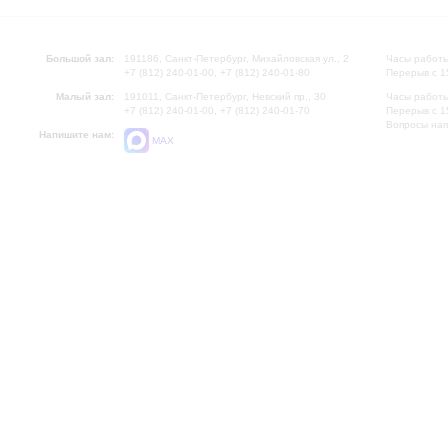
Большой зал:
191186, Санкт-Петербург, Михайловская ул., 2
Часы работы
+7 (812) 240-01-00, +7 (812) 240-01-80
Перерыв с 1
Малый зал:
191011, Санкт-Петербург, Невский пр., 30
Часы работы
+7 (812) 240-01-00, +7 (812) 240-01-70
Перерыв с 1
Вопросы на
Напишите нам:
MAX