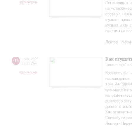
Музиторий
Поговорим о т
на «классичес
современная м
музыке, просл
музыка и как с
ответим на во
Лектор - Мари
Как слушат
03
июня
,
2022
18:30
,
Пт
Цикл лекций «
Музиторий
Казалось бы: 
наслаждайся. 
зоне мелодиче
взаимодейству
направленност
режиссер всту
диалог с комп
Как отличить 
Попробуем раз
Лектор - Наде