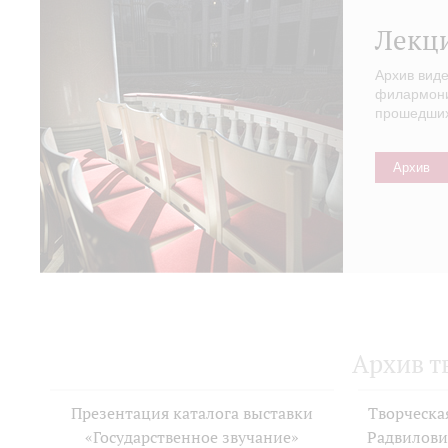
Лекц
Архив вид
филармонии
прошедших 
Архив
Архив т
Презентация каталога выставки
Творческа
«Государственное звучание»
Радвилови