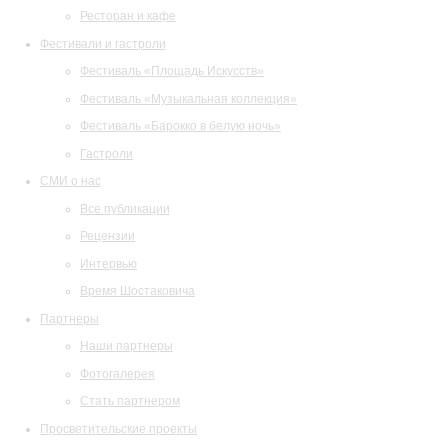
Ресторан и кафе
Фестивали и гастроли
Фестиваль «Площадь Искусств»
Фестиваль «Музыкальная коллекция»
Фестиваль «Барокко в белую ночь»
Гастроли
СМИ о нас
Все публикации
Рецензии
Интервью
Время Шостаковича
Партнеры
Наши партнеры
Фотогалерея
Стать партнером
Просветительские проекты