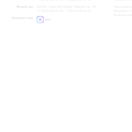
Малый зал:
191011, Санкт-Петербург, Невский пр., 30
Часы работы
+7 (812) 240-01-00, +7 (812) 240-01-70
Перерыв с 1
Вопросы на
Напишите нам:
MAX