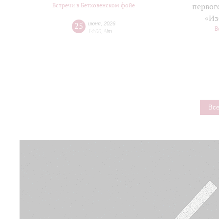
Встречи в Бетховенском фойе
первог
«Из
25
июня
,
2026
В
14:00
,
Чт
Все