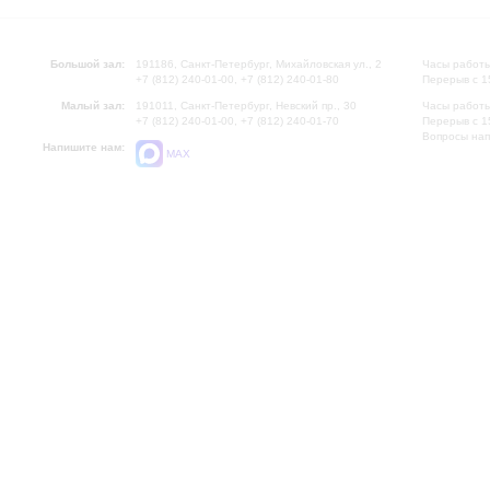
Большой зал:
191186, Санкт-Петербург, Михайловская ул., 2
Часы работы
+7 (812) 240-01-00, +7 (812) 240-01-80
Перерыв с 1
Малый зал:
191011, Санкт-Петербург, Невский пр., 30
Часы работы
+7 (812) 240-01-00, +7 (812) 240-01-70
Перерыв с 1
Вопросы на
Напишите нам:
MAX