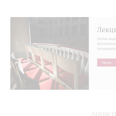
Лекц
Архив вид
филармонии
прошедших 
Архив
Архив т