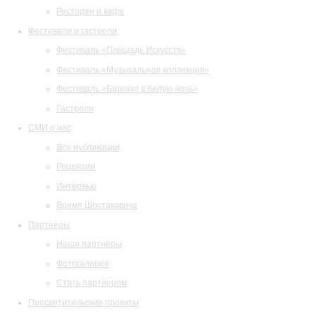
Ресторан и кафе
Фестивали и гастроли
Фестиваль «Площадь Искусств»
Фестиваль «Музыкальная коллекция»
Фестиваль «Барокко в белую ночь»
Гастроли
СМИ о нас
Все публикации
Рецензии
Интервью
Время Шостаковича
Партнеры
Наши партнеры
Фотогалерея
Стать партнером
Просветительские проекты