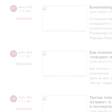
Композитор
07
июня
,
2022
18:30
,
Вт
Цикл лекций «
Музиторий
Отношения па
складывается 
исполнительск
Разобраемся в
Надежда Марк
Как отличат
13
июня
,
2022
«говорит» 
18:30
,
Пн
Цикл лекций «
Музиторий
Как отличать т
исполнитель
Цикл из трех 
Лектор - Наде
Третья лек
28
июня
,
2022
музыки»| А.
18:30
,
Вт
и посмертн
Музиторий
Цикл лекций об