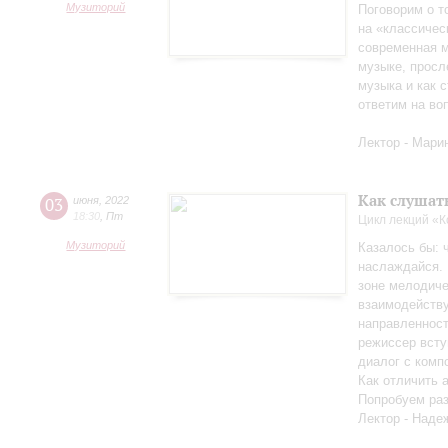
Музиторий
Поговорим о т
на «классичес
современная м
музыке, просл
музыка и как с
ответим на во
Лектор - Мари
Как слушат
03
июня
,
2022
18:30
,
Пт
Цикл лекций «
Музиторий
Казалось бы: 
наслаждайся. 
зоне мелодиче
взаимодейству
направленност
режиссер всту
диалог с комп
Как отличить 
Попробуем раз
Лектор - Наде