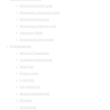
Билеты Большого зала
Абонементы Большого зала
Билеты Малого зала
Абонементы Малого зала
Как купить билет
Абонементы Музитория
О филармонии
Маэстро Темирканов
Правовая информация
Оркестры
Планы залов
Структура
Как добраться
Визит в филармонию
История
Библиотека