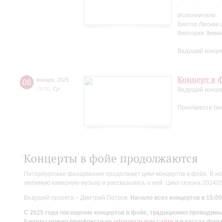
Исполнители:
Виктор Лисняк 
Виктория Зими
Ведущий конце
Концерт в ф
08
января
,
2025
15:00
,
Ср
Ведущий конце
Приобрести би
Концерты в фойе продолжаются
Петербургская филармония продолжает цикл концертов в фойе. В но
любимую камерную музыку и рассказывать о ней. Цикл сезона 2024/
Ведущий проекта – Дмитрий Петров.
Начало всех концертов в 15:00
С 2025 года посещение концертов в фойе, традиционно проводи
Билеты можно приобрести на
официальном сайте
и в кассах фил