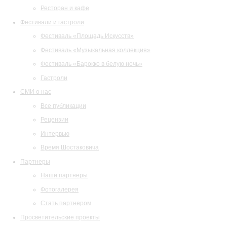
Ресторан и кафе
Фестивали и гастроли
Фестиваль «Площадь Искусств»
Фестиваль «Музыкальная коллекция»
Фестиваль «Барокко в белую ночь»
Гастроли
СМИ о нас
Все публикации
Рецензии
Интервью
Время Шостаковича
Партнеры
Наши партнеры
Фотогалерея
Стать партнером
Просветительские проекты