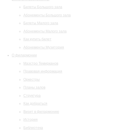
Билеты Большого зала
Абонементы Большого зала
Билеты Малого зала
Абонементы Малого зала
Как купить билет
Абонементы Музитория
О филармонии
Маэстро Темирканов
Правовая информация
Оркестры
Планы залов
Структура
Как добраться
Визит в филармонию
История
Библиотека