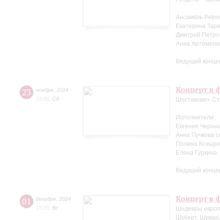
Ансамбль Petro
Екатерина Тара
Дмитрий Петров
Анна Артёменк
Ведущий конце
Концерт в ф
23
ноября
,
2024
15:00
,
Сб
Шостакович. Ст
Исполнители:
Евгения Черны
Анна Пучкова с
Полина Козыри
Елена Гуркина
Ведущий конце
Концерт в ф
01
декабря
,
2024
15:00
,
Вс
Шедевры европ
Шуберт, Шуман,