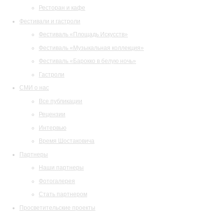
Ресторан и кафе
Фестивали и гастроли
Фестиваль «Площадь Искусств»
Фестиваль «Музыкальная коллекция»
Фестиваль «Барокко в белую ночь»
Гастроли
СМИ о нас
Все публикации
Рецензии
Интервью
Время Шостаковича
Партнеры
Наши партнеры
Фотогалерея
Стать партнером
Просветительские проекты