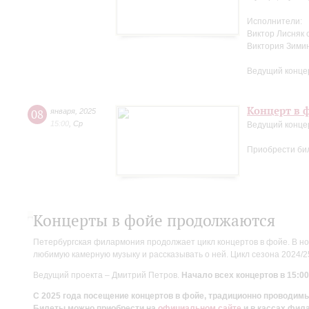
Исполнители:
Виктор Лисняк 
Виктория Зими
Ведущий конце
Концерт в ф
08
января
,
2025
15:00
,
Ср
Ведущий конце
Приобрести би
Концерты в фойе продолжаются
Петербургская филармония продолжает цикл концертов в фойе. В но
любимую камерную музыку и рассказывать о ней. Цикл сезона 2024/
Ведущий проекта – Дмитрий Петров.
Начало всех концертов в 15:00
С 2025 года посещение концертов в фойе, традиционно проводи
Билеты можно приобрести на
официальном сайте
и в кассах фил