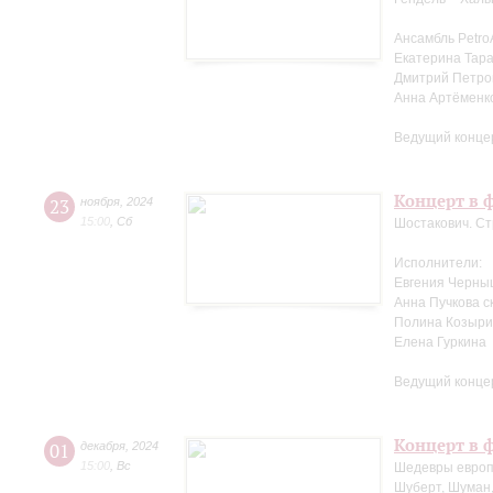
Ансамбль Petro
Екатерина Тара
Дмитрий Петров
Анна Артёменк
Ведущий конце
Концерт в ф
23
ноября
,
2024
15:00
,
Сб
Шостакович. Ст
Исполнители:
Евгения Черны
Анна Пучкова с
Полина Козыри
Елена Гуркина
Ведущий конце
Концерт в ф
01
декабря
,
2024
15:00
,
Вс
Шедевры европ
Шуберт, Шуман,