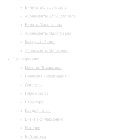
Билеты Большого зала
Абонементы Большого зала
Билеты Малого зала
Абонементы Малого зала
Как купить билет
Абонементы Музитория
О филармонии
Маэстро Темирканов
Правовая информация
Оркестры
Планы залов
Структура
Как добраться
Визит в филармонию
История
Библиотека