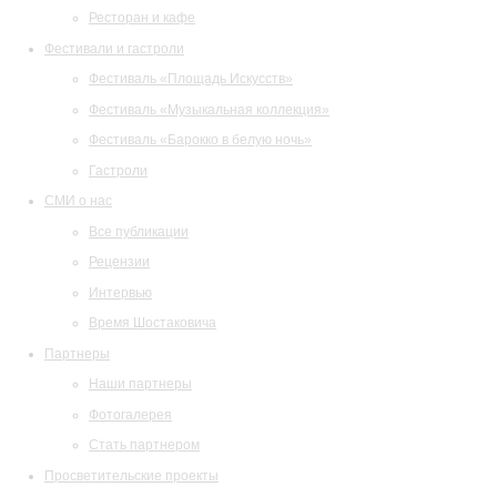
Ресторан и кафе
Фестивали и гастроли
Фестиваль «Площадь Искусств»
Фестиваль «Музыкальная коллекция»
Фестиваль «Барокко в белую ночь»
Гастроли
СМИ о нас
Все публикации
Рецензии
Интервью
Время Шостаковича
Партнеры
Наши партнеры
Фотогалерея
Стать партнером
Просветительские проекты