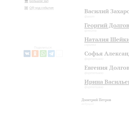
Большой зал
QR-код события
Василий Захар
фагот
Георгий Долго
флейта
Наталия Шейк
скрипка
Поделиться:
Софья Алексан
фортепиано
Евгения Долго
фортепиано
Ирина Василье
фортепиано
Дмитрий Петров
ведущий