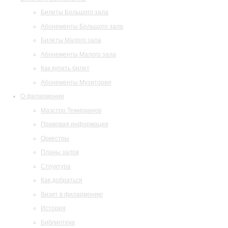
Билеты Большого зала
Абонементы Большого зала
Билеты Малого зала
Абонементы Малого зала
Как купить билет
Абонементы Музитория
О филармонии
Маэстро Темирканов
Правовая информация
Оркестры
Планы залов
Структура
Как добраться
Визит в филармонию
История
Библиотека