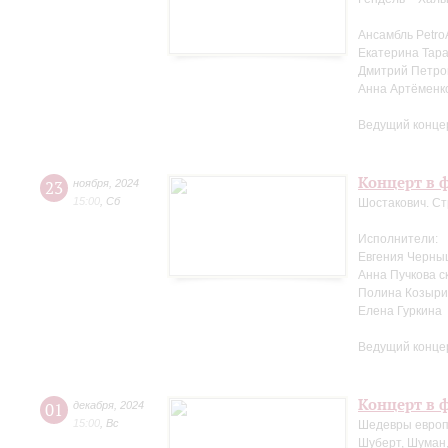
Ансамбль Petro
Екатерина Тара
Дмитрий Петров
Анна Артёменк
Ведущий конце
Концерт в ф
23
ноября
,
2024
15:00
,
Сб
Шостакович. Ст
Исполнители:
Евгения Черны
Анна Пучкова с
Полина Козыри
Елена Гуркина
Ведущий конце
Концерт в ф
01
декабря
,
2024
15:00
,
Вс
Шедевры европ
Шуберт, Шуман,