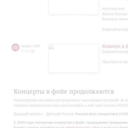
Исполнители:
Виктор Лисняк 
Виктория Зими
Ведущий конце
Концерт в ф
08
января
,
2025
15:00
,
Ср
Ведущий конце
Приобрести би
Концерты в фойе продолжаются
Петербургская филармония продолжает цикл концертов в фойе. В но
любимую камерную музыку и рассказывать о ней. Цикл сезона 2024/
Ведущий проекта – Дмитрий Петров.
Начало всех концертов в 15:00
С 2025 года посещение концертов в фойе, традиционно проводи
Билеты можно приобрести на
официальном сайте
и в кассах фил