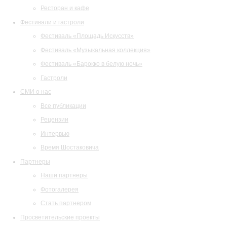
Ресторан и кафе
Фестивали и гастроли
Фестиваль «Площадь Искусств»
Фестиваль «Музыкальная коллекция»
Фестиваль «Барокко в белую ночь»
Гастроли
СМИ о нас
Все публикации
Рецензии
Интервью
Время Шостаковича
Партнеры
Наши партнеры
Фотогалерея
Стать партнером
Просветительские проекты