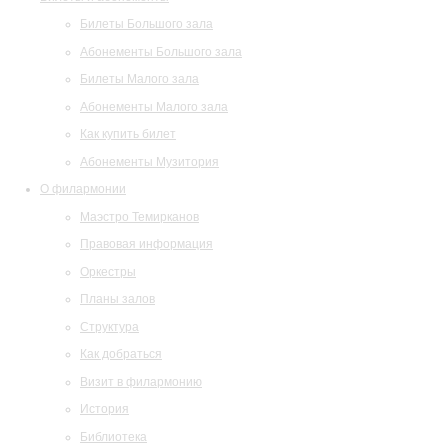
Билеты Большого зала
Абонементы Большого зала
Билеты Малого зала
Абонементы Малого зала
Как купить билет
Абонементы Музитория
О филармонии
Маэстро Темирканов
Правовая информация
Оркестры
Планы залов
Структура
Как добраться
Визит в филармонию
История
Библиотека