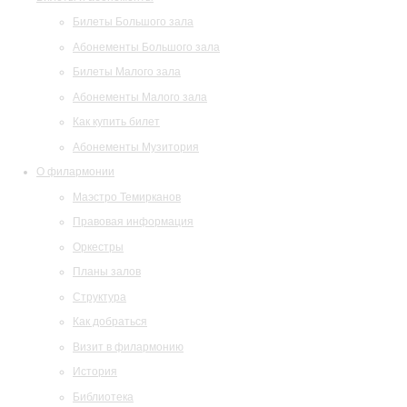
Билеты Большого зала
Абонементы Большого зала
Билеты Малого зала
Абонементы Малого зала
Как купить билет
Абонементы Музитория
О филармонии
Маэстро Темирканов
Правовая информация
Оркестры
Планы залов
Структура
Как добраться
Визит в филармонию
История
Библиотека