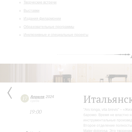
Творческие встречи
Выставки
Издания филармонии
Образовательные программы
Инклюзивные и специальные проекты
Итальянс
Апреля
2024
17
среда
"Ars longa, vita brevis" – «
19:00
барокко. Время не властно 
инструментальные произвед
Второе отделение полностью
Mater dolorosa. Это творен