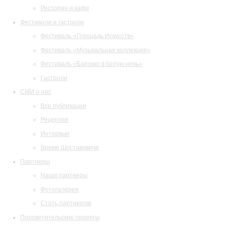
Ресторан и кафе
Фестивали и гастроли
Фестиваль «Площадь Искусств»
Фестиваль «Музыкальная коллекция»
Фестиваль «Барокко в белую ночь»
Гастроли
СМИ о нас
Все публикации
Рецензии
Интервью
Время Шостаковича
Партнеры
Наши партнеры
Фотогалерея
Стать партнером
Просветительские проекты