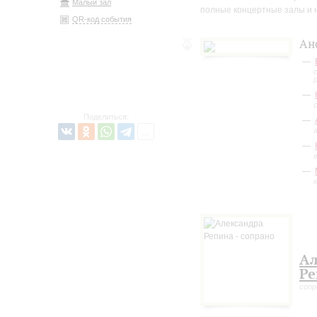
Малый зал
полные концертные залы и 
QR-код события
Ан
Поделиться:
Ал
Ре
сопр