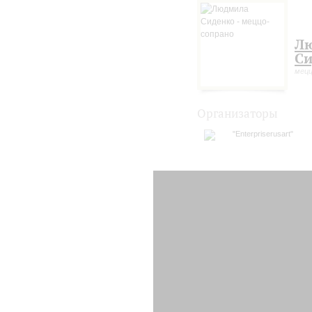
Л
Си
мецц
Организаторы
"Enterpriserusart"