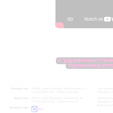
Большой зал:
191186, Санкт-Петербург, Михайловская ул., 2
Часы работы
+7 (812) 240-01-00, +7 (812) 240-01-80
Перерыв с 1
Малый зал:
191011, Санкт-Петербург, Невский пр., 30
Часы работы
+7 (812) 240-01-00, +7 (812) 240-01-70
Перерыв с 1
Вопросы на
Напишите нам:
MAX