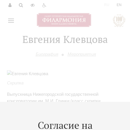
|
RU
EN
Евгения Клевцова
Биография
Мероприятия
Скрипка
Выпускница Нижегородской государственной
консерватории им. М.И. Глинки (класс скрипки
И.Д. Пучковой).
Лауреат всероссийских конкурсов и Международного
Согласие на
конкурса в Финляндии (II премия, 2011)