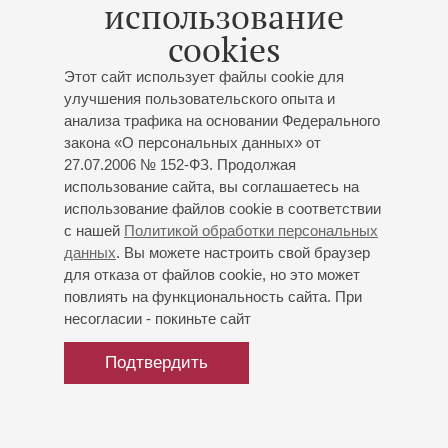
использование
С 2005 года - солистка старейшей Филармонии Южного
cookies
региона России - Северо-Кавказской государственной
филармонии им. В.И. Сафонова. С 2009-2011 гг. -
Этот сайт использует файлы cookie для
концертмейстер Академического симфонического
улучшения пользовательского опыта и
оркестра им. В.И Сафонова.
анализа трафика на основании Федерального
закона «О персональных данных» от
С 2012 года работает в Государственной академической
27.07.2006 № 152-ФЗ. Продолжая
Капелле Санкт-Петербурга. Выступала в качестве
использование сайта, вы соглашаетесь на
солистки с симфоническими оркестрами и
использование файлов cookie в соответствии
гастролировала в России и странах Европы.
с нашей
Политикой обработки персональных
Приглашенная солистка камерного ансамбля OPUS 62
данных
. Вы можете настроить свой браузер
(Франция), художественный руководитель и солистка
для отказа от файлов cookie, но это может
ансамбля "VivaMuse".
повлиять на функциональность сайта. При
несогласии - покиньте сайт
Подтвердить