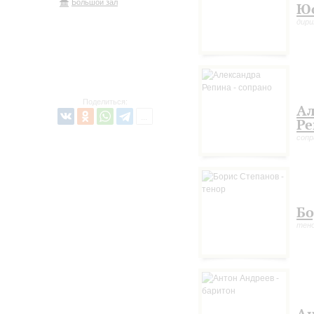
Большой зал
Юо
дири
Поделиться:
Ал
Ре
сопр
Бо
тен