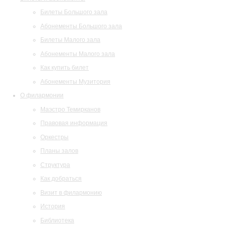
Билеты Большого зала
Абонементы Большого зала
Билеты Малого зала
Абонементы Малого зала
Как купить билет
Абонементы Музитория
О филармонии
Маэстро Темирканов
Правовая информация
Оркестры
Планы залов
Структура
Как добраться
Визит в филармонию
История
Библиотека