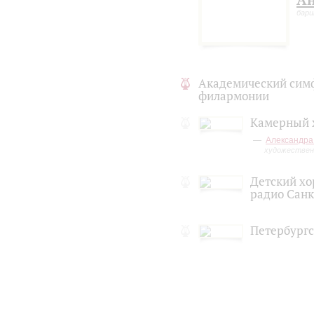
Ан
бар
Академический сим
филармонии
Камерный 
Александра
художествен
Детский хо
радио Санк
Петербург