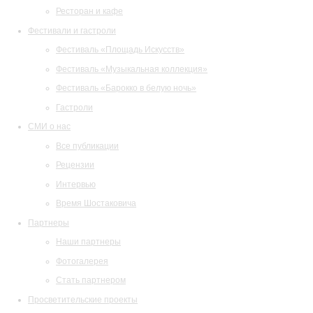
Ресторан и кафе
Фестивали и гастроли
Фестиваль «Площадь Искусств»
Фестиваль «Музыкальная коллекция»
Фестиваль «Барокко в белую ночь»
Гастроли
СМИ о нас
Все публикации
Рецензии
Интервью
Время Шостаковича
Партнеры
Наши партнеры
Фотогалерея
Стать партнером
Просветительские проекты