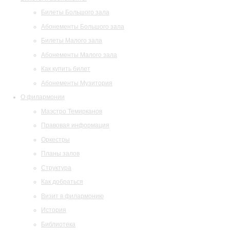
Билеты Большого зала
Абонементы Большого зала
Билеты Малого зала
Абонементы Малого зала
Как купить билет
Абонементы Музитория
О филармонии
Маэстро Темирканов
Правовая информация
Оркестры
Планы залов
Структура
Как добраться
Визит в филармонию
История
Библиотека