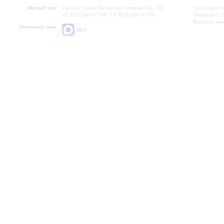
Малый зал:
191011, Санкт-Петербург, Невский пр., 30
Часы работы
+7 (812) 240-01-00, +7 (812) 240-01-70
Перерыв с 1
Вопросы на
Напишите нам:
MAX