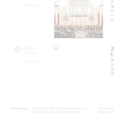
Д
Большой зал
Ч
М
«
ка
Д
13
мая
,
2020
20:00
,
Ср
С
А
Большой зал
С
Р
Ч
Большой зал:
191186, Санкт-Петербург, Михайловская ул., 2
Часы работы
+7 (812) 240-01-00, +7 (812) 240-01-80
Перерыв с 1