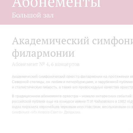
Абонементы
Большой зал
Академический симфони
филармонии
Абонемент № 4, 6 концертов
Академический симфонический оркестр филармонии на протяжении мно
Северной столицы, он любим и петербуржцами, и зарубежной публик
и стилистическую гибкость, а также его превосходные качества оркест
В традиционном абонементе оркестра – немало интересных событий. 
российской публики еще на конкурсе имени П.И.Чайковского в 1982 го
годах поразила европейцев звуковым неистовством, неслыханным со 
симфония «Из Нового Света» Дворжака.
Второй концерт абонемента полностью посвящен творчеству Альфред
одно из ключевых сочинений в творчестве композитора. В отличие от
народной повести, а кульминацией стала сцена расправы Мефистофе