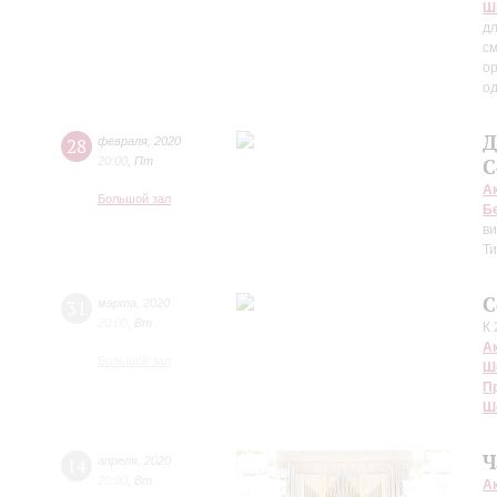
Ш
дл
см
ор
од
Д
28
февраля
,
2020
20:00
,
Пт
С
А
Большой зал
Б
ви
Т
С
31
марта
,
2020
20:00
,
Вт
К 
А
Большой зал
Ш
П
Ш
Ч
14
апреля
,
2020
20:00
,
Вт
А