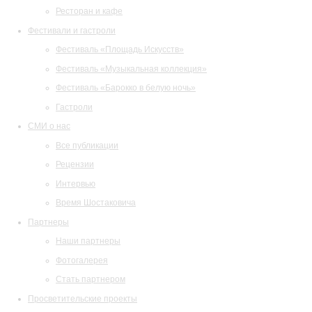
Ресторан и кафе
Фестивали и гастроли
Фестиваль «Площадь Искусств»
Фестиваль «Музыкальная коллекция»
Фестиваль «Барокко в белую ночь»
Гастроли
СМИ о нас
Все публикации
Рецензии
Интервью
Время Шостаковича
Партнеры
Наши партнеры
Фотогалерея
Стать партнером
Просветительские проекты