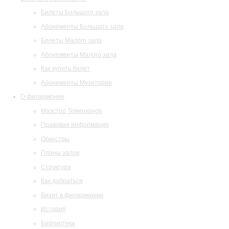
Билеты Большого зала
Абонементы Большого зала
Билеты Малого зала
Абонементы Малого зала
Как купить билет
Абонементы Музитория
О филармонии
Маэстро Темирканов
Правовая информация
Оркестры
Планы залов
Структура
Как добраться
Визит в филармонию
История
Библиотека