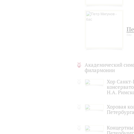
Пе
бас
Академический сим
филармонии
Хор Санкт-
консерват
Н.А. Римск
Хоровая ко
Петербург
Концертный
Петербургс