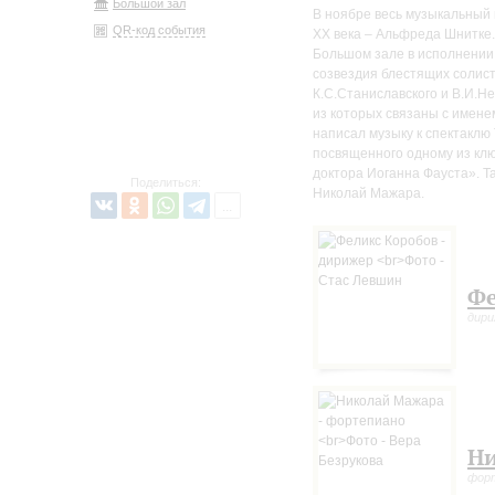
Большой зал
В ноябре весь музыкальный 
QR-код события
XX века – Альфреда Шнитке
Большом зале в исполнении 
созвездия блестящих солис
К.С.Станиславского и В.И.Н
из которых связаны с имене
написал музыку к спектаклю 
посвященного одному из клю
доктора Иоганна Фауста». Та
Поделиться:
Николай Мажара.
Фе
дир
Ни
фор