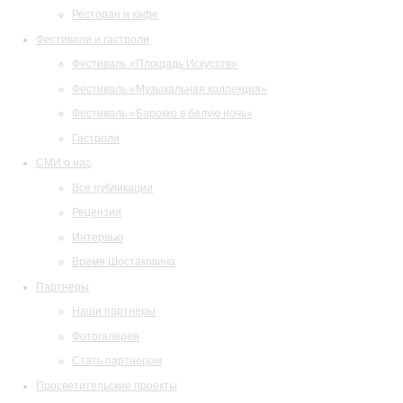
Ресторан и кафе
Фестивали и гастроли
Фестиваль «Площадь Искусств»
Фестиваль «Музыкальная коллекция»
Фестиваль «Барокко в белую ночь»
Гастроли
СМИ о нас
Все публикации
Рецензии
Интервью
Время Шостаковича
Партнеры
Наши партнеры
Фотогалерея
Стать партнером
Просветительские проекты