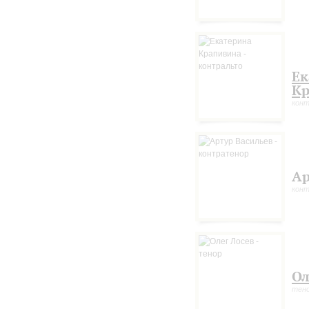
Ек
Кр
кон
Ар
кон
Ол
тен