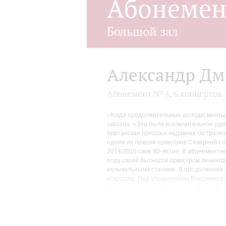
Абонеме
Большой зал
Александр Дми
Абонемент № 4, 6 концертов
«Когда продолжительные аплодисменты н
сказала: «Это было исключительное удов
британская пресса о недавних гастроля
одним из лучших оркестров Северной ст
2014/2015 свое 80-летие. В абонементн
пору своей бытности оркестром ленингр
музыкальными стилями. В продолжение 
искусства. Под управлением Владимира 
Дворжака, литовский дирижер Юозас До
Феликса Коробова – помимо хорошо знак
продемонстрирует аутентичные интерпре
концерте: это Моцарт и Сальери, котор