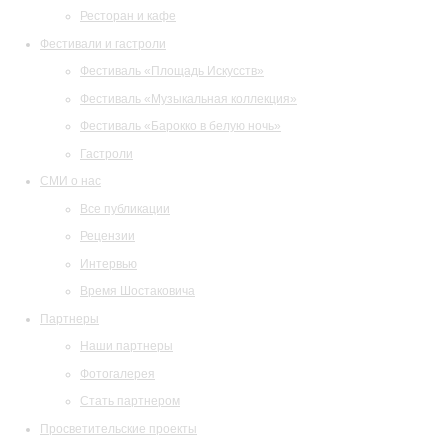
Ресторан и кафе
Фестивали и гастроли
Фестиваль «Площадь Искусств»
Фестиваль «Музыкальная коллекция»
Фестиваль «Барокко в белую ночь»
Гастроли
СМИ о нас
Все публикации
Рецензии
Интервью
Время Шостаковича
Партнеры
Наши партнеры
Фотогалерея
Стать партнером
Просветительские проекты