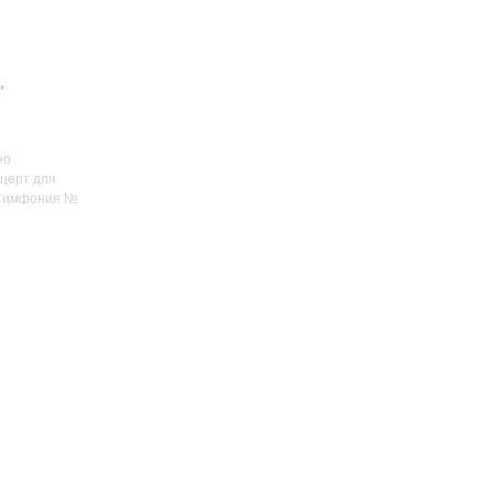
"
но
нцерт для
 Симфония №