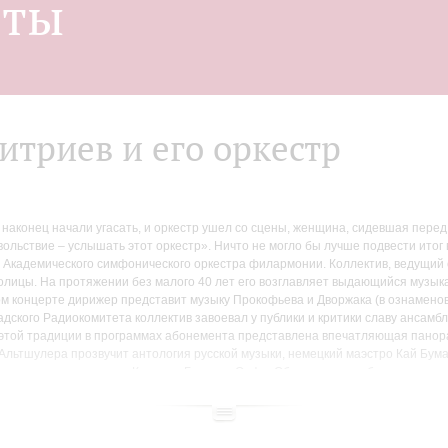
нты
триев и его оркестр
аконец начали угасать, и оркестр ушел со сцены, женщина, сидевшая перед 
ольствие – услышать этот оркестр». Ничто не могло бы лучше подвести итог 
х Академического симфонического оркестра филармонии. Коллектив, ведущий с
олицы. На протяжении без малого 40 лет его возглавляет выдающийся музык
ом концерте дирижер представит музыку Прокофьева и Дворжака (в ознамено
адского Радиокомитета коллектив завоевал у публики и критики славу ансам
этой традиции в программах абонемента представлена впечатляющая панора
Альтшулера прозвучит антология русской музыки, немецкий маэстро Кай Бум
маркас – грандиозную «Кармину Бурану» Орфа. Обращает на себя внимание 
омой музыки Равеля и Сен-Санса будут исполнены редко звучащие сочинени
тации произведений своих соотечественников. Три композиторских имени д
ым молва приписала столь непримиримую вражду, и ученик Сальери Франц Шу