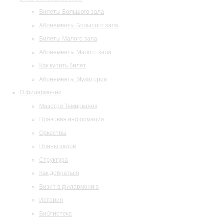
Билеты Большого зала
Абонементы Большого зала
Билеты Малого зала
Абонементы Малого зала
Как купить билет
Абонементы Музитория
О филармонии
Маэстро Темирканов
Правовая информация
Оркестры
Планы залов
Структура
Как добраться
Визит в филармонию
История
Библиотека