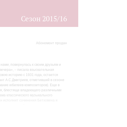
Сезон 2015/16
Абонемент продан
нами, повернулась к своим друзьям и
вечера», – писала взыскательная
вою историю с 1931 года, остается
ант А.С.Дмитриев, отметивший в сезоне
вание юбилеев композиторов). Еще в
бля, блестяще владеющего различными
ма классического музыкального
ан исполнит сочинения Бетховена и
великолепная французская программа
я Сати и Мийо. Австриец Ганс Граф
алеко не случайно собраны в одном
берт.