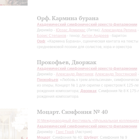
Орф. Кармина бурана
Академический симфонический оркестр филармонии
Дирижёр -
Юозас Домаркас
(Литва);
Александра Репина
-
Борис Степанов
- тенор;
Антон Андреев
- баритон
Орф
: «Кармина Бурана», сценическая кантата на тексты
средневековой поэзии для солистов, хора и оркестра
Прокофьев, Дворжак
Академический симфонический оркестр филармонии
Дирижёр -
Александр Дмитриев
;
Александр Тростянский
-
Прокофьев
: «Любовь к трем апельсинам», симфоничес
из оперы, Концерт № 1 для скрипки с оркестром
К 125-ле
рождения композитора
;
Дворжак
: Симфония № 8
К 175-
рождения композитора
Моцарт. Симфония № 40
XI Международный фестиваль «Музыкальная коллекция
Академический симфонический оркестр филармонии
Дирижёр -
Ганс Граф
(Австрия)
Моцарт
: Симфония № 40;
Шуберт
: Симфония № 9