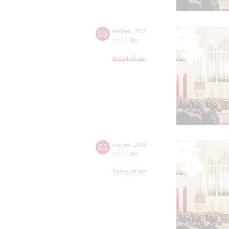
03
ноября
,
2015
20:00
,
Вт
Большой зал
05
января
,
2016
20:00
,
Вт
Большой зал