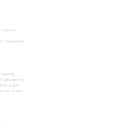
 сопрано;
 из сборников
 скрипка
кие фрагменты
тию со дня
летию со дня
»