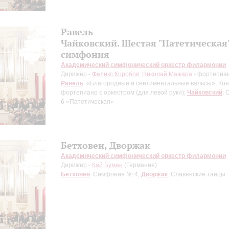
Равель
Чайковский. Шестая "Патетическая
симфония
Академический симфонический оркестр филармонии
Дирижёр -
Феликс Коробов
;
Николай Мажара
- фортепиа
Равель
: «Благородные и сентиментальные вальсы», Ко
фортепиано с оркестром (для левой руки);
Чайковский
:
6 «Патетическая»
Бетховен, Дворжак
Академический симфонический оркестр филармонии
Дирижёр -
Кай Буман
(Германия)
Бетховен
: Симфония № 4;
Дворжак
: Славянские танцы