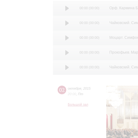
В этом абонементе Вы услыш
Орф. Кармина Б
00:00
(
00:00
)
Чайковский. Си
00:00
(
00:00
)
Моцарт. Симфон
00:00
(
00:00
)
Прокофьев. Мар
00:00
(
00:00
)
Чайковский. Си
00:00
(
00:00
)
02
октября
,
2015
20:00
,
Пт
Большой зал