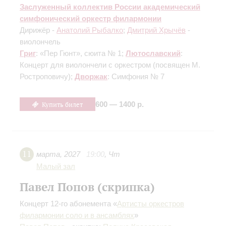
Заслуженный коллектив России академический
симфонический оркестр филармонии
Дирижёр -
Анатолий Рыбалко
;
Дмитрий Хрычёв
-
виолончель
Григ
: «Пер Гюнт», сюита № 1;
Лютославский
:
Концерт для виолончели с оркестром
(посвящен М.
Ростроповичу)
;
Дворжак
: Симфония № 7
Купить билет
600 — 1400 р.
11
марта
,
2027
19:00
,
Чт
Малый зал
Павел Попов (скрипка)
Концерт 12-го абонемента «
Артисты оркестров
филармонии соло и в ансамблях
»