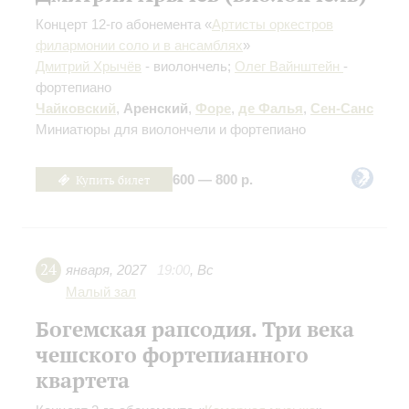
Концерт 12-го абонемента «
Артисты оркестров
филармонии соло и в ансамблях
»
Дмитрий Хрычёв
- виолончель;
Олег Вайнштейн
-
фортепиано
Чайковский
,
Аренский
,
Форе
,
де Фалья
,
Сен-Санс
Миниатюры для виолончели и фортепиано
Купить билет
600 — 800 р.
24
января
,
2027
19:00
,
Вс
Малый зал
Богемская рапсодия. Три века
чешского фортепианного
квартета