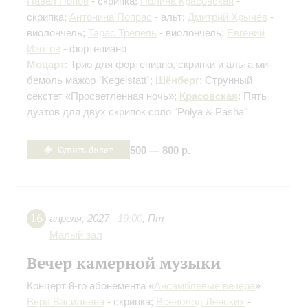
Павел Попов
- скрипка;
Полина Красовская
-
скрипка;
Антонина Попрас
- альт;
Дмитрий Хрычёв
-
виолончель;
Тарас Трепель
- виолончель;
Евгений
Изотов
- фортепиано
Моцарт
: Трио для фортепиано, скрипки и альта ми-
бемоль мажор `Kegelstatt`;
Шёнберг
: Струнный
секстет «Просветленная ночь»;
Красовская
: Пять
дуэтов для двух скрипок соло "Polya & Pasha"
Купить билет
500 — 800 р.
16
апреля
,
2027
19:00
,
Пт
Малый зал
Вечер камерной музыки
Концерт 8-го абонемента «
Ансамблевые вечера
»
Вера Васильева
- скрипка;
Всеволод Ленских
-