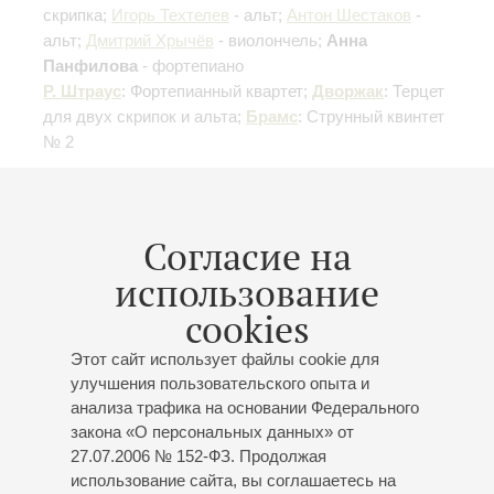
скрипка;
Игорь Техтелев
- альт;
Антон Шестаков
-
альт;
Дмитрий Хрычёв
- виолончель;
Анна
Панфилова
- фортепиано
Р. Штраус
: Фортепианный квартет;
Дворжак
: Терцет
для двух скрипок и альта;
Брамс
: Струнный квинтет
№ 2
Купить билет
500 — 800 р.
Согласие на
использование
19
мая
,
2027
19:00
,
Ср
cookies
Малый зал
Этот сайт использует файлы cookie для
Франц Шуберт, Сезар Франк
улучшения пользовательского опыта и
анализа трафика на основании Федерального
К 230-летию со дня рождения Ф. Шуберта, к 205-
закона «О персональных данных» от
летию со дня рождения С. Франка
27.07.2006 № 152-ФЗ. Продолжая
Концерт 1-го абонемента «
В кругу великих имен
»
использование сайта, вы соглашаетесь на