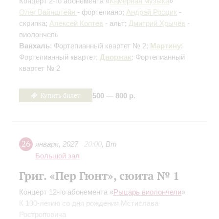
Концерт 2-го абонемента «
Камерная музыка
»
Олег Вайнштейн
- фортепиано;
Андрей Росцик
-
скрипка;
Алексей Коптев
- альт;
Дмитрий Хрычёв
-
виолончель
Ванхаль
: Фортепианный квартет № 2;
Мартину
:
Фортепианный квартет;
Дворжак
: Фортепианный
квартет № 2
Купить билет
500 — 800 р.
26
января
,
2027
20:00
,
Вт
Большой зал
Григ. «Пер Гюнт», сюита № 1
Концерт 12-го абонемента «
Рыцарь виолончели
»
К 100-летию со дня рождения Мстислава
Ростроповича