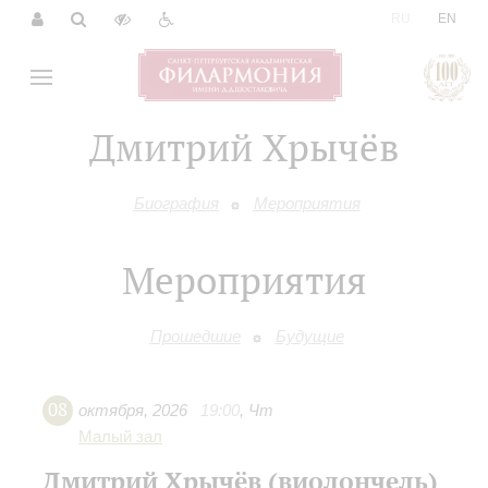
|
RU
EN
Дмитрий Хрычёв
Биография
Мероприятия
Мероприятия
Прошедшие
Будущие
08
октября
,
2026
19:00
,
Чт
Малый зал
Дмитрий Хрычёв (виолончель)