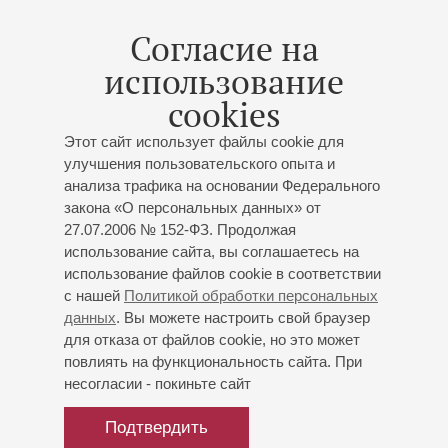
Мероприятия
Согласие на
использование
11
марта
,
2027
19:00
,
Чт
cookies
Малый зал
Павел Попов (скрипка)
Этот сайт использует файлы cookie для
улучшения пользовательского опыта и
Концерт 12-го абонемента «
Артисты оркестров
анализа трафика на основании Федерального
филармонии соло и в ансамблях
»
закона «О персональных данных» от
Павел Попов
- скрипка;
Полина Красовская
-
27.07.2006 № 152-ФЗ. Продолжая
скрипка;
Антонина Попрас
- альт;
Дмитрий Хрычёв
-
использование сайта, вы соглашаетесь на
виолончель;
Тарас Трепель
- виолончель;
Евгений
использование файлов cookie в соответствии
с нашей
Политикой обработки персональных
Изотов
- фортепиано
данных
. Вы можете настроить свой браузер
Моцарт
: Трио для фортепиано, скрипки и альта ми-
для отказа от файлов cookie, но это может
бемоль мажор `Kegelstatt`;
Шёнберг
: Струнный
повлиять на функциональность сайта. При
секстет «Просветленная ночь»;
Красовская
: Пять
несогласии - покиньте сайт
дуэтов для двух скрипок соло "Polya & Pasha"
Подтвердить
Купить билет
500 — 800 р.