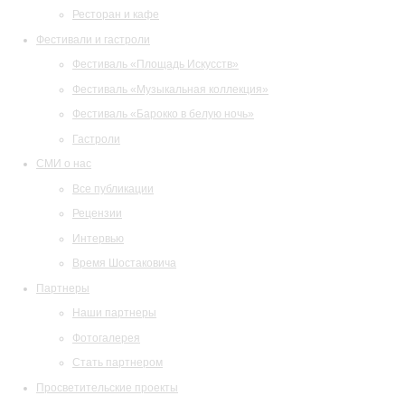
Ресторан и кафе
Фестивали и гастроли
Фестиваль «Площадь Искусств»
Фестиваль «Музыкальная коллекция»
Фестиваль «Барокко в белую ночь»
Гастроли
СМИ о нас
Все публикации
Рецензии
Интервью
Время Шостаковича
Партнеры
Наши партнеры
Фотогалерея
Стать партнером
Просветительские проекты