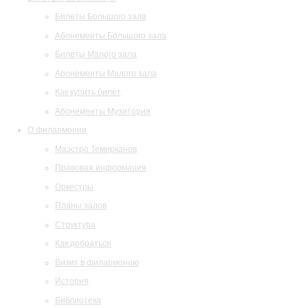
Билеты Большого зала
Абонементы Большого зала
Билеты Малого зала
Абонементы Малого зала
Как купить билет
Абонементы Музитория
О филармонии
Маэстро Темирканов
Правовая информация
Оркестры
Планы залов
Структура
Как добраться
Визит в филармонию
История
Библиотека