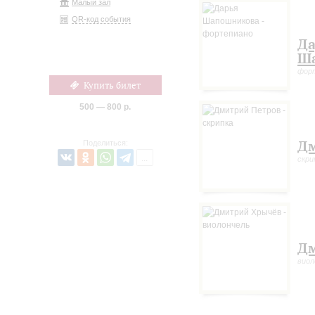
Малый зал
QR-код события
Да
Ш
фор
Купить билет
500 — 800 р.
Дм
Поделиться:
скри
Д
виол