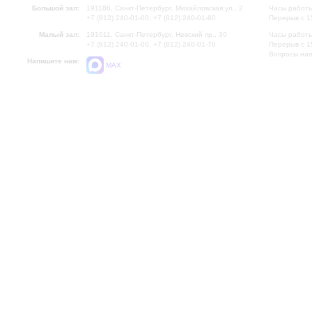
Большой зал:
191186, Санкт-Петербург, Михайловская ул., 2
Часы работы
+7 (812) 240-01-00, +7 (812) 240-01-80
Перерыв с 1
Малый зал:
191011, Санкт-Петербург, Невский пр., 30
Часы работы
+7 (812) 240-01-00, +7 (812) 240-01-70
Перерыв с 1
Вопросы на
Напишите нам:
MAX