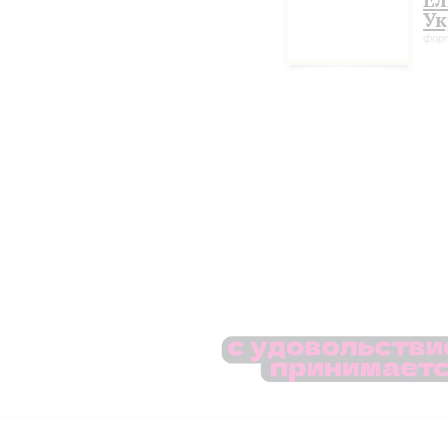
Ел
Ук
фор