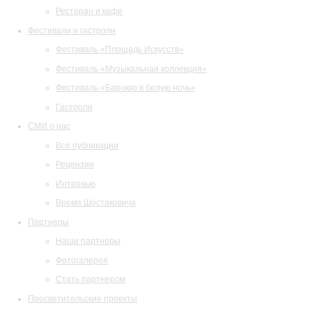
Ресторан и кафе
Фестивали и гастроли
Фестиваль «Площадь Искусств»
Фестиваль «Музыкальная коллекция»
Фестиваль «Барокко в белую ночь»
Гастроли
СМИ о нас
Все публикации
Рецензии
Интервью
Время Шостаковича
Партнеры
Наши партнеры
Фотогалерея
Стать партнером
Просветительские проекты