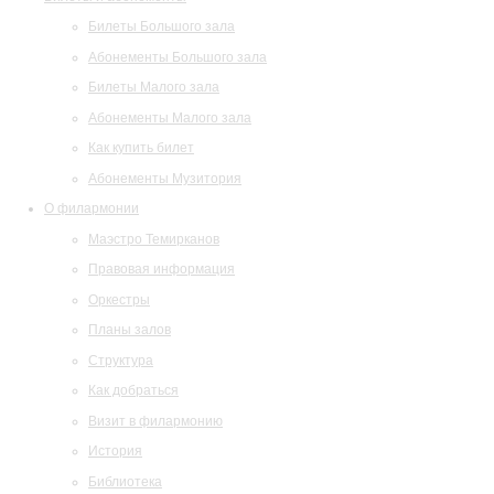
Билеты Большого зала
Абонементы Большого зала
Билеты Малого зала
Абонементы Малого зала
Как купить билет
Абонементы Музитория
О филармонии
Маэстро Темирканов
Правовая информация
Оркестры
Планы залов
Структура
Как добраться
Визит в филармонию
История
Библиотека