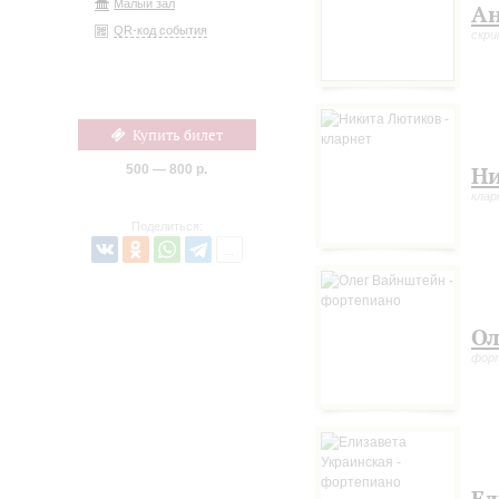
Малый зал
Ан
QR-код события
скри
Купить билет
500 — 800 р.
Ни
кла
Поделиться:
Ол
фор