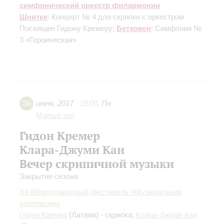
симфонический оркестр филармонии
Шнитке
: Концерт № 4 для скрипки с оркестром
Посвящен Гидону Кремеру
;
Бетховен
: Симфония №
3 «Героическая»
26
июня
,
2017
19:00
,
Пн
Малый зал
Гидон Кремер
Клара-Джуми Кан
Вечер скрипичной музыки
Закрытие сезона
XII Международный фестиваль «Музыкальная
коллекция»
Гидон Кремер
(Латвия) - скрипка;
Клара-Джуми Кан