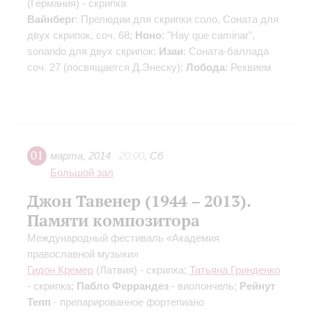
(Германия) - скрипка
Вайнберг
: Прелюдии для скрипки соло, Соната для
двух скрипок, соч. 68;
Ноно
: "Hay que caminar",
sonando для двух скрипок;
Изаи
: Соната-баллада
соч. 27 (посвящается Д.Энеску);
Лобода
: Реквием
01
марта
,
2014
20:00
,
Сб
Большой зал
Джон Тавенер (1944 – 2013).
Памяти композитора
Международный фестиваль «Академия
православной музыки»
Гидон Кремер
(Латвия) - скрипка;
Татьяна Гринденко
- скрипка;
Пабло Феррандез
- виолончель;
Рейнут
Тепп
- препарированное фортепиано