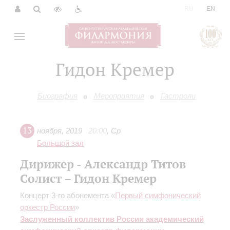
|
RU
EN
Гидон Кремер
Биография
Мероприятия
Гастроли
13
ноября
,
2019
20:00
,
Ср
Большой зал
Дирижер - Александр Титов
Солист – Гидон Кремер
Концерт 3-го абонемента «
Первый симфонический
оркестр России
»
Заслуженный коллектив России академический