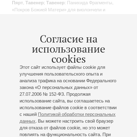
Пярт
,
Тавенер
;
Тавенер
: Панихида
Фрагменты
,
«Покров Божией Матери» для виолончели и
струнного оркестра;
Пярт
: Tabula Rasa, концерт для
2х скрипок, препарированного фортепиано и
камерного оркестра, «Плач Адама», оратория для
Согласие на
смешанного хора и оркестра
Российская премьера
использование
cookies
Этот сайт использует файлы cookie для
улучшения пользовательского опыта и
18
июня
,
2013
19:00
,
Вт
анализа трафика на основании Федерального
Большой зал
закона «О персональных данных» от
27.07.2006 № 152-ФЗ. Продолжая
«Солнечные звуки Гидона»
использование сайта, вы соглашаетесь на
В рамках цикла концертов "Камерные оркестры
использование файлов cookie в соответствии
мира"
с нашей
Политикой обработки персональных
VIII Международный фестиваль «МУЗЫКАЛЬНАЯ
данных
. Вы можете настроить свой браузер
КОЛЛЕКЦИЯ»
для отказа от файлов cookie, но это может
повлиять на функциональность сайта. При
VIII Международный фестиваль «Музыкальная