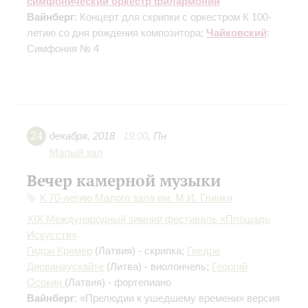
симфонический оркестр филармонии
Вайнберг
: Концерт для скрипки с оркестром
К 100-
летию со дня рождения композитора
;
Чайковский
:
Симфония № 4
24
декабря
,
2018
19:00
,
Пн
Малый зал
Вечер камерной музыки
К 70-летию Малого зала им. М.И. Глинки
XIX Международный зимний фестиваль «Площадь
Искусств»
Гидон Кремер
(Латвия) - скрипка;
Гиедре
Дирванаускайте
(Литва) - виолончель;
Георгий
Осокин
(Латвия) - фортепиано
Вайнберг
: «Прелюдии к ушедшему времени»
версия