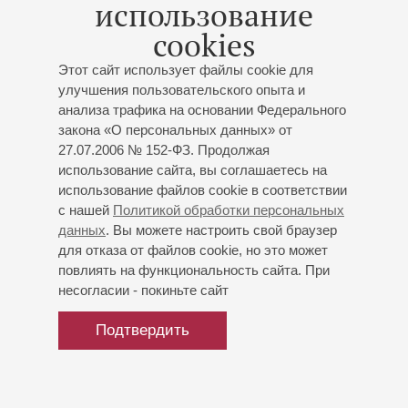
использование
19-летний артист получил многочисленные ангажементы,
cookies
включая сольный концерт на престижном Шопеновском
фестивале в Варшаве, гастрольный тур по Японии,
Этот сайт использует файлы cookie для
концерты в Швейцарии, Германии (в том числе в
улучшения пользовательского опыта и
берлинском Концертхаусе), США, Канаде, России,
анализа трафика на основании Федерального
Австрии и Великобритании. Вышел также дебютный
закона «О персональных данных» от
альбом музыканта с поздними сочинениями Шопена
27.07.2006 № 152-ФЗ. Продолжая
(Piano Classics), заслуживший высокую оценку критики.
использование сайта, вы соглашаетесь на
Пианист сотрудничал с такими коллективами, как
использование файлов cookie в соответствии
«Кремерата Балтика», камерный оркестр «Амадеус»,
с нашей
Политикой обработки персональных
Tokyo New City Orchestra, Варшавский филармонический
данных
. Вы можете настроить свой браузер
и Латвийский национальный оркестры. В сезоне
для отказа от файлов cookie, но это может
2018/2019 Г.Осокин активно концертирует с Г.Кремером,
повлиять на функциональность сайта. При
исполняя музыку Шопена, Вайнберга и Сильвестрова.
несогласии - покиньте сайт
Удостоен почетных государственных наград Латвии.
Подтвердить