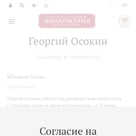
|
RU
EN
Георгий Осокин
Биография
Мероприятия
Фортепиано
Георгий Осокин учился под руководством своего отца
С.Осокина, также в числе его педагогов – С.Бабаян,
М.Воскресенский, Г.Ф.Шенк. Лауреат ряда
международных коyкурсов (Москва, Париж, Нью-Йорк).
Привлек к себе внимание публики и критики в 2015 году,
Согласие на
выступая на Международном конкурсе имени Ф.Шопена.