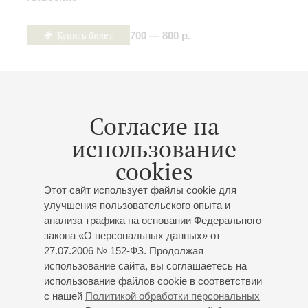
Купить билет
700 — 800 р.
08
января
,
2027
19:00
,
Пт
Согласие на
Малый зал
использование
Рок-хиты «при свечах»
cookies
Екатерина Нагорная
- скрипка;
Татьяна Комиссарова
- альт;
Маргарита Ваганова
- фортепиано;
Йоель
Этот сайт использует файлы cookie для
Гонсалес
(Куба) - ударные
улучшения пользовательского опыта и
Шор
: Музыка из кинофильмов «Властелин колец»,
анализа трафика на основании Федерального
«Хоббит»;
Циммер
: Музыка из мультфильма
закона «О персональных данных» от
«Король лев», Сюита из музыки к кинофильму
27.07.2006 № 152-ФЗ. Продолжая
«Интерстеллар»;
Хорнер
: Музыка из кинофильма
использование сайта, вы соглашаетесь на
«Аватар»;
Бадельт
: Музыка из кинофильма
использование файлов cookie в соответствии
«Пираты Карибского моря»;
Queen
: "A Kind of Magic",
с нашей
Политикой обработки персональных
"Another One Bites The Dust", "Bicycle Race", "I Want