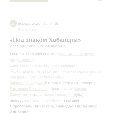
29
ноября
,
2026
15:00
,
Вс
Малый зал
«Под знаком Хабанеры»
Испания, Куба, Южная Америка
Концерт 14-го абонемента «
Музыкальный круиз
вокруг света
»
...или По морям, по волнам с великими
мореплавателями, пиратами, музыкантами и просто
храбрыми путешественниками
Карлос Д'Онофрио
(Италия-Аргентина) - тенор;
Екатерина Венчикова
- фортепиано;
Михаил
Кашеутов
- гитара;
Йоель Гонсалес
(Куба) -
перкуссия;
Наталия Энтелис
- ведущая
Соросабаль
,
Хинастера
,
Гранадос
,
Вила-Лобос
,
Альбенис