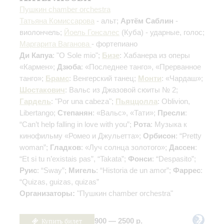
Пушкин chamber orchestra
Татьяна Комиссарова
- альт;
Артём Саблин
-
виолончель;
Йоель Гонсалес
(Куба) - ударные, голос;
Маргарита Ваганова
- фортепиано
Ди Капуа
: "O Sole mio";
Бизе
: Хабанера из оперы
«Кармен»;
Дзюба
: «Последнее танго», «Прерванное
танго»;
Брамс
: Венгерский танец;
Монти
: «Чардаш»;
Шостакович
: Вальс из Джазовой сюиты № 2;
Гардель
: "Por una cabeza";
Пьяццолла
: Oblivion,
Libertango;
Степанян
: «Вальс», «Тати»;
Пресли
:
“Can’t help falling in love with you”;
Рота
: Музыка к
кинофильму «Ромео и Джульетта»;
Орбисон
: “Pretty
woman”;
Гладков
: «Луч солнца золотого»;
Дассен
:
“Et si tu n’existais pas”, “Takata”;
Фонси
: “Despasito”;
Руис
: “Sway”;
Мигель
: “Historia de un amor”;
Фаррес
:
“Quizas, guizas, quizas”
Организаторы:
"Пушкин chamber orchestra"
Купить билет
900 — 2500 р.