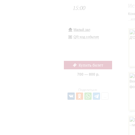
Ис
15:00
Кон
...
Малый зал
QR-код события
Купить билет
700 — 800 р.
Поделиться: