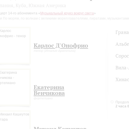
пания, Куба, Южная Америка
церт 14-го абонемента «
Музыкальный круиз вокруг света
»
или По морям, по волнам с великими мореплавателями, пиратами, музыканта
Грана
Альб
Карлос Д'Онофрио
тенор (Италия-Аргентина)
Сорос
Вила-
Хинас
Екатерина
Венчикова
фортепиано
Продолж
2 часа 
Михаил Кашеутов