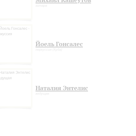
гитара
Йоель Гонсалес
перкуссия (Куба)
Наталия Энтелис
ведущая