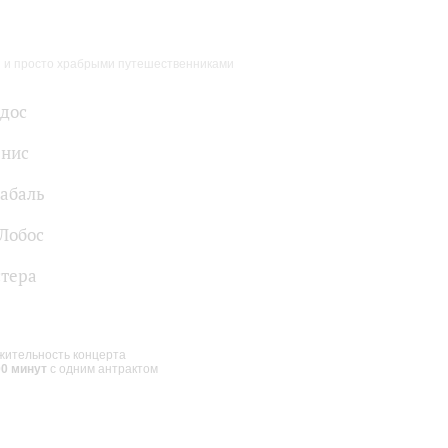
ми и просто храбрыми путешественниками
дос
енис
абаль
Лобос
тера
ительность концерта
00 минут
с одним антрактом