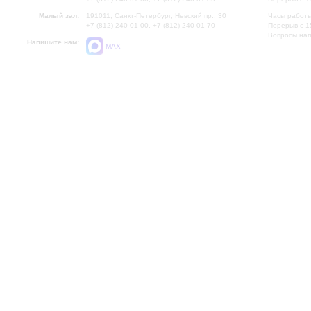
Малый зал:
191011, Санкт-Петербург, Невский пр., 30
Часы работы
+7 (812) 240-01-00, +7 (812) 240-01-70
Перерыв с 1
Вопросы на
Напишите нам:
MAX