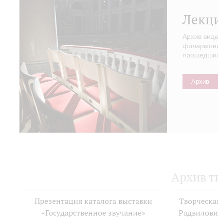
Лекц
Архив вид
филармонии
прошедших 
Архив
Архив т
Презентация каталога выставки
Творческа
«Государственное звучание»
Радвилови