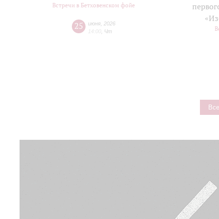
Встречи в Бетховенском фойе
первог
«Из
25
июня
,
2026
В
14:00
,
Чт
Все