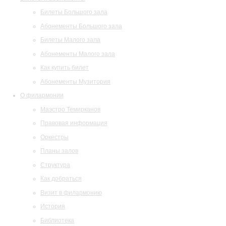
Билеты Большого зала
Абонементы Большого зала
Билеты Малого зала
Абонементы Малого зала
Как купить билет
Абонементы Музитория
О филармонии
Маэстро Темирканов
Правовая информация
Оркестры
Планы залов
Структура
Как добраться
Визит в филармонию
История
Библиотека