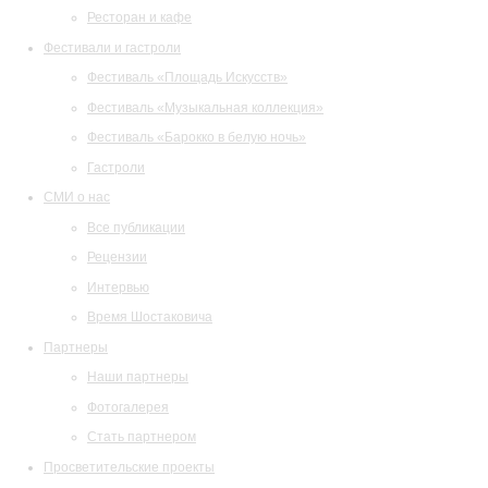
Ресторан и кафе
Фестивали и гастроли
Фестиваль «Площадь Искусств»
Фестиваль «Музыкальная коллекция»
Фестиваль «Барокко в белую ночь»
Гастроли
СМИ о нас
Все публикации
Рецензии
Интервью
Время Шостаковича
Партнеры
Наши партнеры
Фотогалерея
Стать партнером
Просветительские проекты