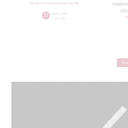
Встречи в Бетховенском фойе
первог
«Из
25
июня
,
2026
В
14:00
,
Чт
Все