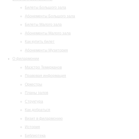
Билеты Большого зала
Абонементы Большого зала
Билеты Малого зала
Абонементы Малого зала
Как купить билет
Абонементы Музитория
О филармонии
Маэстро Темирканов
Правовая информация
Оркестры
Планы залов
Структура
Как добраться
Визит в филармонию
История
Библиотека