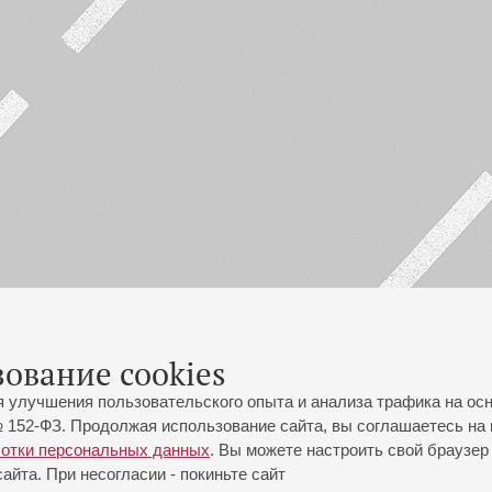
зование cookies
я улучшения пользовательского опыта и анализа трафика на ос
 152-ФЗ. Продолжая использование сайта, вы соглашаетесь на 
ботки персональных данных
. Вы можете настроить свой браузер 
йта. При несогласии - покиньте сайт
йловская ул., 2
Часы работы кассы Большого зала: с 11:00 до 20:30