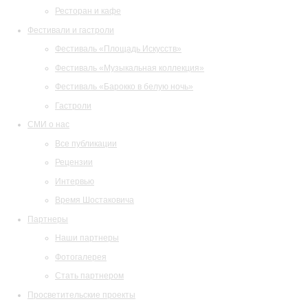
Ресторан и кафе
Фестивали и гастроли
Фестиваль «Площадь Искусств»
Фестиваль «Музыкальная коллекция»
Фестиваль «Барокко в белую ночь»
Гастроли
СМИ о нас
Все публикации
Рецензии
Интервью
Время Шостаковича
Партнеры
Наши партнеры
Фотогалерея
Стать партнером
Просветительские проекты