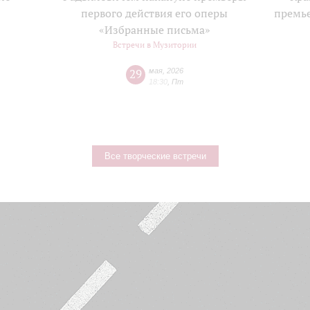
е
первого действия его оперы
премь
«Избранные письма»
Встречи в Музитории
29
мая
,
2026
18:30
,
Пт
Все творческие встречи