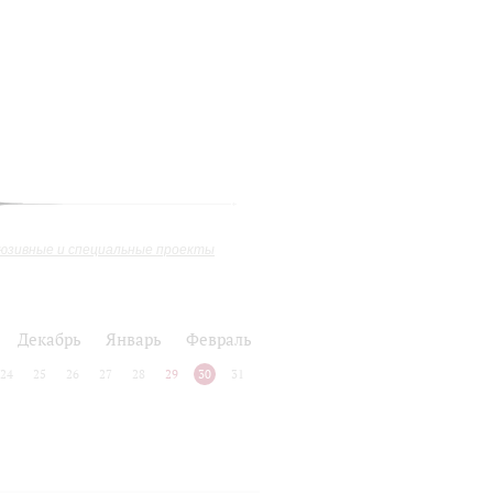
юзивные и специальные проекты
Декабрь
Январь
Февраль
24
25
26
27
28
29
30
31