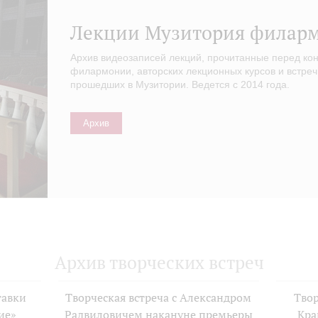
Лекции Музитория филар
Архив видеозаписей лекций, прочитанные перед ко
филармонии, авторских лекционных курсов и встреч
прошедших в Музитории. Ведется с 2014 года.
Архив
Архив творческих встреч
тавки
Творческая встреча с Александром
Твор
ие»
Радвиловичем накануне премьеры
Кра