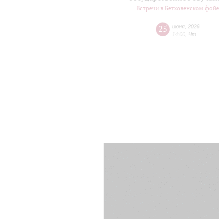
Встречи в Бетховенском фой
25
июня
,
2026
14:00
,
Чт