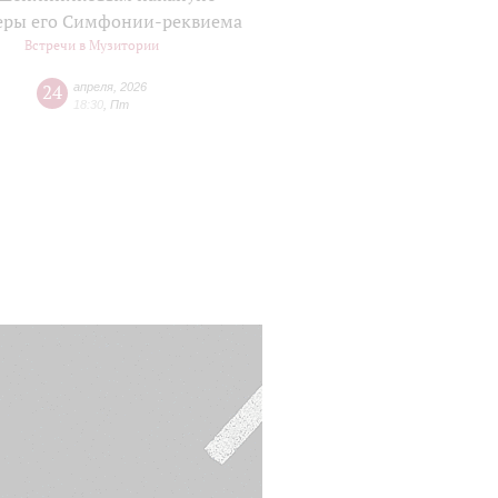
еры его Симфонии-реквиема
Встречи в Музитории
24
апреля
,
2026
18:30
,
Пт