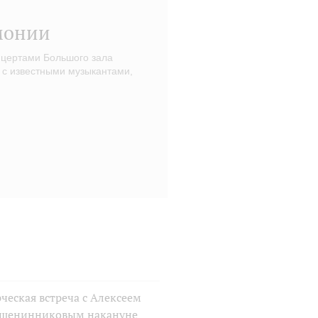
монии
нцертами Большого зала
 с известными музыкантами,
ческая встреча с Алексеем
шенинниковым накануне