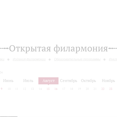
Открытая филармония
вки
Издания филармонии
Образовательные программы
Инкл
24
Июнь
Июль
Август
Сентябрь
Октябрь
Ноябрь
9
10
11
12
13
14
15
16
17
18
19
20
21
22
23