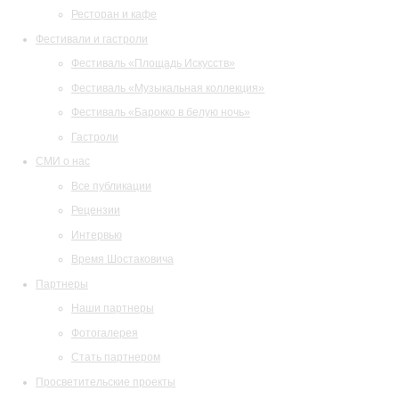
Ресторан и кафе
Фестивали и гастроли
Фестиваль «Площадь Искусств»
Фестиваль «Музыкальная коллекция»
Фестиваль «Барокко в белую ночь»
Гастроли
СМИ о нас
Все публикации
Рецензии
Интервью
Время Шостаковича
Партнеры
Наши партнеры
Фотогалерея
Стать партнером
Просветительские проекты