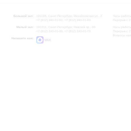
Большой зал:
191186, Санкт-Петербург, Михайловская ул., 2
Часы работы
+7 (812) 240-01-00, +7 (812) 240-01-80
Перерыв с 1
Малый зал:
191011, Санкт-Петербург, Невский пр., 30
Часы работы
+7 (812) 240-01-00, +7 (812) 240-01-70
Перерыв с 1
Вопросы на
Напишите нам:
MAX