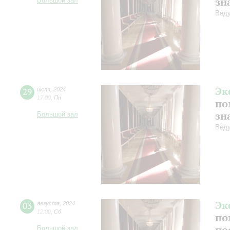
зн
Большой зал
Веду
Эк
29
июля
,
2024
17:00
,
Пн
по
зн
Большой зал
Веду
Эк
03
августа
,
2024
12:00
,
Сб
по
по
Большой зал