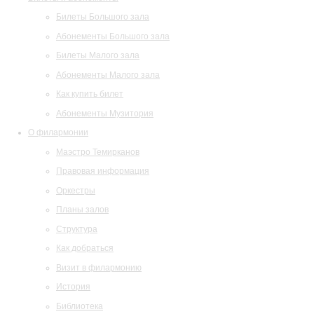
Билеты Большого зала
Абонементы Большого зала
Билеты Малого зала
Абонементы Малого зала
Как купить билет
Абонементы Музитория
О филармонии
Маэстро Темирканов
Правовая информация
Оркестры
Планы залов
Структура
Как добраться
Визит в филармонию
История
Библиотека