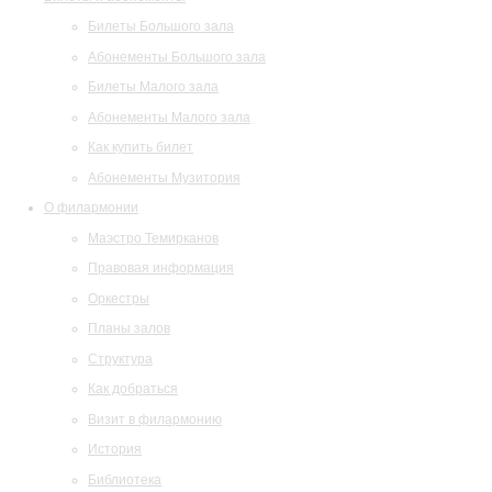
Билеты Большого зала
Абонементы Большого зала
Билеты Малого зала
Абонементы Малого зала
Как купить билет
Абонементы Музитория
О филармонии
Маэстро Темирканов
Правовая информация
Оркестры
Планы залов
Структура
Как добраться
Визит в филармонию
История
Библиотека