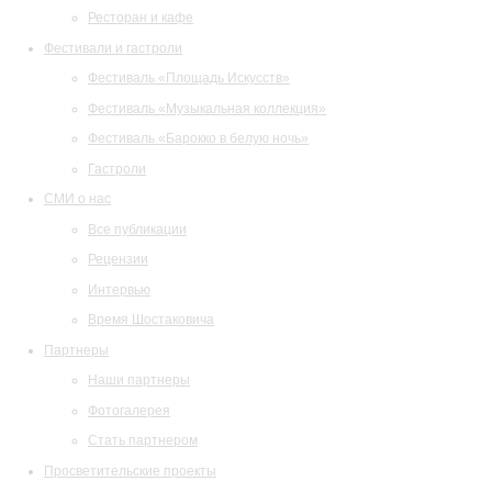
Ресторан и кафе
Фестивали и гастроли
Фестиваль «Площадь Искусств»
Фестиваль «Музыкальная коллекция»
Фестиваль «Барокко в белую ночь»
Гастроли
СМИ о нас
Все публикации
Рецензии
Интервью
Время Шостаковича
Партнеры
Наши партнеры
Фотогалерея
Стать партнером
Просветительские проекты