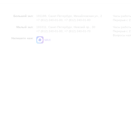
Большой зал:
191186, Санкт-Петербург, Михайловская ул., 2
Часы работы
+7 (812) 240-01-00, +7 (812) 240-01-80
Перерыв с 1
Малый зал:
191011, Санкт-Петербург, Невский пр., 30
Часы работы
+7 (812) 240-01-00, +7 (812) 240-01-70
Перерыв с 1
Вопросы на
Напишите нам:
MAX