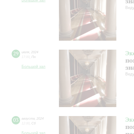
зн
Большой зал
Веду
Эк
29
июля
,
2024
17:00
,
Пн
по
зн
Большой зал
Веду
Эк
03
августа
,
2024
12:00
,
Сб
по
по
Большой зал