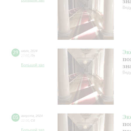
зн
Большой зал
Веду
Эк
29
июля
,
2024
17:00
,
Пн
по
зн
Большой зал
Веду
Эк
03
августа
,
2024
12:00
,
Сб
по
по
Большой зал