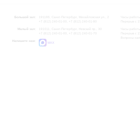
Большой зал:
191186, Санкт-Петербург, Михайловская ул., 2
Часы работы
+7 (812) 240-01-00, +7 (812) 240-01-80
Перерыв с 1
Малый зал:
191011, Санкт-Петербург, Невский пр., 30
Часы работы
+7 (812) 240-01-00, +7 (812) 240-01-70
Перерыв с 1
Вопросы на
Напишите нам:
MAX