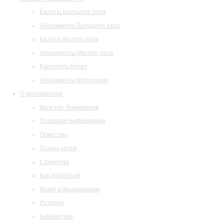
Билеты Большого зала
Абонементы Большого зала
Билеты Малого зала
Абонементы Малого зала
Как купить билет
Абонементы Музитория
О филармонии
Маэстро Темирканов
Правовая информация
Оркестры
Планы залов
Структура
Как добраться
Визит в филармонию
История
Библиотека