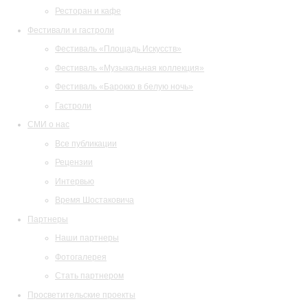
Ресторан и кафе
Фестивали и гастроли
Фестиваль «Площадь Искусств»
Фестиваль «Музыкальная коллекция»
Фестиваль «Барокко в белую ночь»
Гастроли
СМИ о нас
Все публикации
Рецензии
Интервью
Время Шостаковича
Партнеры
Наши партнеры
Фотогалерея
Стать партнером
Просветительские проекты