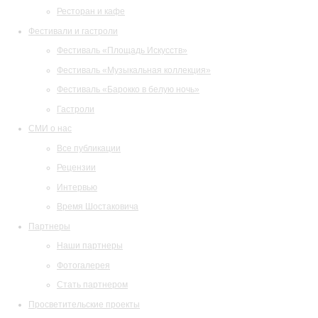
Ресторан и кафе
Фестивали и гастроли
Фестиваль «Площадь Искусств»
Фестиваль «Музыкальная коллекция»
Фестиваль «Барокко в белую ночь»
Гастроли
СМИ о нас
Все публикации
Рецензии
Интервью
Время Шостаковича
Партнеры
Наши партнеры
Фотогалерея
Стать партнером
Просветительские проекты