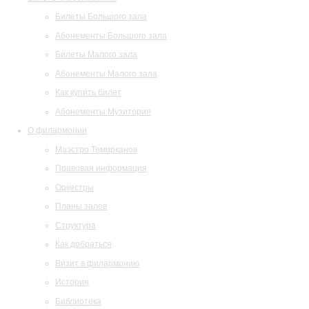
Билеты Большого зала
Абонементы Большого зала
Билеты Малого зала
Абонементы Малого зала
Как купить билет
Абонементы Музитория
О филармонии
Маэстро Темирканов
Правовая информация
Оркестры
Планы залов
Структура
Как добраться
Визит в филармонию
История
Библиотека