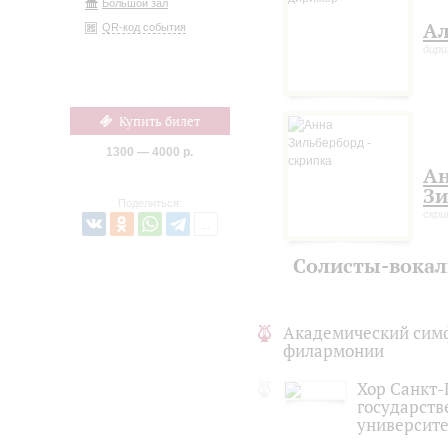
Большой зал
Ал
QR-код события
дир
Купить билет
1300 — 4000 р.
А
Зи
Поделиться:
скри
Солисты-вока
Академический сим
филармонии
Хор Санкт-
государств
университе