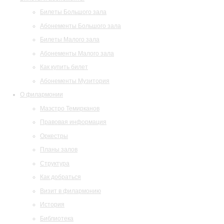
Билеты Большого зала
Абонементы Большого зала
Билеты Малого зала
Абонементы Малого зала
Как купить билет
Абонементы Музитория
О филармонии
Маэстро Темирканов
Правовая информация
Оркестры
Планы залов
Структура
Как добраться
Визит в филармонию
История
Библиотека