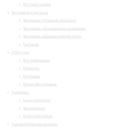
Ресторан и кафе
Фестивали и гастроли
Фестиваль «Площадь Искусств»
Фестиваль «Музыкальная коллекция»
Фестиваль «Барокко в белую ночь»
Гастроли
СМИ о нас
Все публикации
Рецензии
Интервью
Время Шостаковича
Партнеры
Наши партнеры
Фотогалерея
Стать партнером
Просветительские проекты