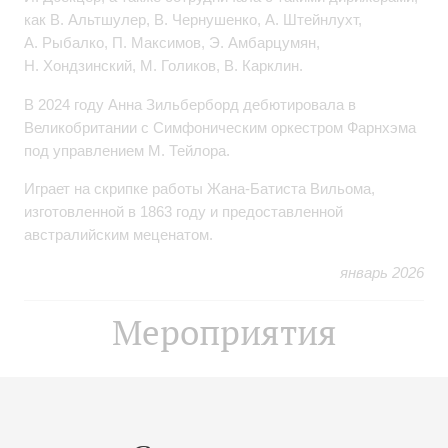
как В. Альтшулер, В. Чернушенко, А. Штейнлухт,
А. Рыбалко, П. Максимов, Э. Амбарцумян,
Н. Хондзинский, М. Голиков, В. Карклин.
В 2024 году Анна Зильберборд дебютировала в
Великобритании с Симфоническим оркестром Фарнхэма
под управлением М. Тейлора.
Играет на скрипке работы Жана-Батиста Вильома,
изготовленной в 1863 году и предоставленной
австралийским меценатом.
январь 2026
Мероприятия
26
декабря
,
2026
20:00
,
Сб
Большой зал