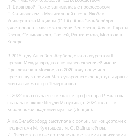
Л. Барановой. Также занималась с профессором
Г. Калиновским в Музыкальной школе Якобса
Университета Индианы (США). Анна Зильберборд
участвовала в мастер‑классах Венгерова, Хоупа, Барати,
Брона, Синьковского, Баевой, Рашковского, Мартона и
Калера.
В 2015 году Анна Зильберборд стала лауреатом II
премии Международного конкурса скрипачей имени
Прокофьева в Москве, а в 2020 году получила
престижную премию Международного фонда культурных
инициатив маэстро Темирканова.
С 2022 года обучается в классе профессора Р. Вилсона:
сначала в школе Иегуди Менухина, с 2024 года — в
Королевской академии музыки (Лондон).
Анна Зильберборд выступала с сольными концертами с
пианистами М. Култышевым, О. Вайнштейном,
И. Дзекцер, а также сотрудничала с такими дирижерами,