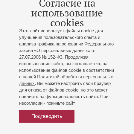
Согласие на
Орф. «Кармина Бурана»
использование
Концерт 4-го абонемента «
Академический
cookies
симфонический оркестр филармонии
»
К 95-летию основания коллектива
Этот сайт использует файлы cookie для
Академический симфонический оркестр
улучшения пользовательского опыта и
филармонии
анализа трафика на основании Федерального
Хор Санкт-Петербургского государственного
закона «О персональных данных» от
университета
27.07.2006 № 152-ФЗ. Продолжая
Детский хор
использование сайта, вы соглашаетесь на
Дирижёр -
Алексей Ньяга
;
Анна Зильберборд
-
использование файлов cookie в соответствии
с нашей
Политикой обработки персональных
скрипка;
Солисты-вокалисты
данных
. Вы можете настроить свой браузер
Прокофьев
: Концерт № 1 для скрипки с оркестром;
для отказа от файлов cookie, но это может
Орф
: «Кармина Бурана», сценическая кантата на
повлиять на функциональность сайта. При
тексты из сборников средневековой поэзии для
несогласии - покиньте сайт
солистов, хора и оркестра
Подтвердить
Купить билет
1300 — 4000 р.