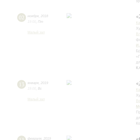
з
«
02
ноября
,
2018
19:00
,
Пт
К
Ху
Малый зал
В
ф
И.
Бр
«
дл
К.
«
13
января
,
2019
19:00
,
Вс
К
Ху
Малый зал
В
М
П
дл
Ко
«
февраля
,
2019