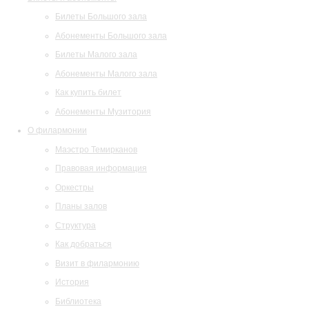
Билеты Большого зала
Абонементы Большого зала
Билеты Малого зала
Абонементы Малого зала
Как купить билет
Абонементы Музитория
О филармонии
Маэстро Темирканов
Правовая информация
Оркестры
Планы залов
Структура
Как добраться
Визит в филармонию
История
Библиотека