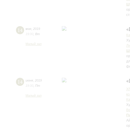
Ш
ор
ст
«
14
мая
,
2019
19:00
,
Вт
К
Ху
Малый зал
Л
Ш
ор
дл
фо
«
14
июня
,
2019
19:00
,
Пт
X
к
Малый зал
К
Ху
В
П
Ай
ор