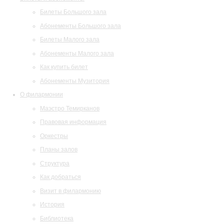
Билеты Большого зала
Абонементы Большого зала
Билеты Малого зала
Абонементы Малого зала
Как купить билет
Абонементы Музитория
О филармонии
Маэстро Темирканов
Правовая информация
Оркестры
Планы залов
Структура
Как добраться
Визит в филармонию
История
Библиотека