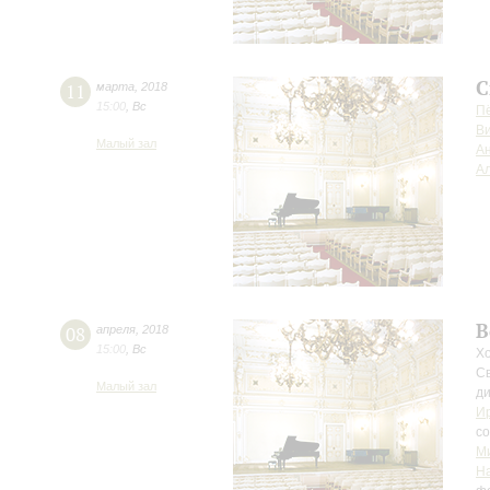
С
11
марта
,
2018
15:00
,
Вс
П
Ви
Малый зал
А
Ал
В
08
апреля
,
2018
15:00
,
Вс
Х
С
Малый зал
д
И
с
М
Н