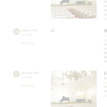
бе
Ма
Ма
м
ст
Н
08
января
,
2018
15:00
,
Пн
Ад
б
Малый зал
Д
кл
Н
Х
С
Г
11
февраля
,
2018
15:00
,
Вс
Д
С
Малый зал
с
б
Ал