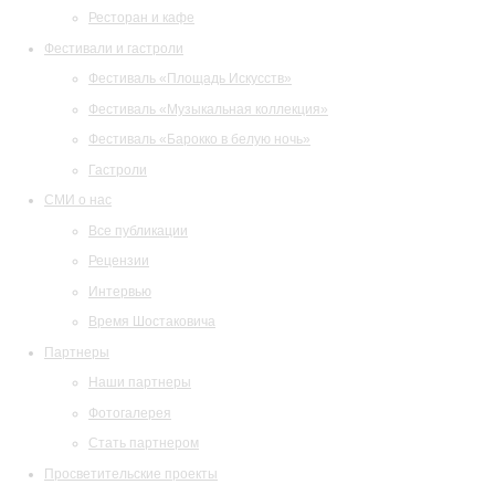
Ресторан и кафе
Фестивали и гастроли
Фестиваль «Площадь Искусств»
Фестиваль «Музыкальная коллекция»
Фестиваль «Барокко в белую ночь»
Гастроли
СМИ о нас
Все публикации
Рецензии
Интервью
Время Шостаковича
Партнеры
Наши партнеры
Фотогалерея
Стать партнером
Просветительские проекты