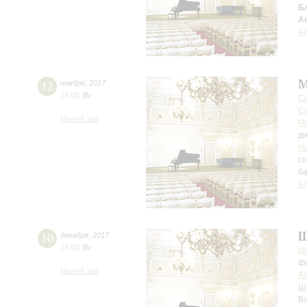
Б
А
Ал
М
12
ноября
,
2017
15:00
,
Вс
С
Са
Малый зал
М
д
Н
с
б
Ал
Ш
10
декабря
,
2017
15:00
,
Вс
И
ф
Малый зал
Ал
Ш
Ва