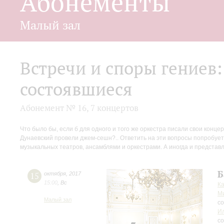
Абонементы
Малый зал
Встречи и споры гениев
состоявшиеся
Абонемент № 16, 7 концертов
Что было бы, если б для одного и того же оркестра писали свои конц
Дунаевский провели джем-сешн?.. Ответить на эти вопросы попробует
музыкальных театров, ансамблями и оркестрами. А иногда и представл
Б
15
октября
,
2017
15:00
,
Вс
К
Ми
Малый зал
со
Ил
с