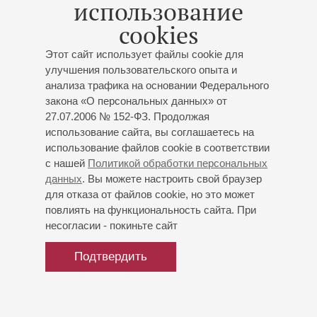
использование
модерн бэнд». Сотрудничал с камерным оркестром под
cookies
управлением А.Н.Лоскутова. С 2005 года часто выступал
с известным баянистом М.Наумовым. Совместная
Этот сайт использует файлы cookie для
работа принесла музыкантам победы в международных
улучшения пользовательского опыта и
музыкальных состязаниях: звание лауреата на конкурсе
анализа трафика на основании Федерального
в городе Монтезе (Италия) и на конкурсе «Весенние
закона «О персональных данных» от
голоса» в Москве.
27.07.2006 № 152-ФЗ. Продолжая
использование сайта, вы соглашаетесь на
С 2011 года Александр Духов является солистом
использование файлов cookie в соответствии
Адмиралтейского оркестра Ленинградской военно-
с нашей
Политикой обработки персональных
морской базы.
данных
. Вы можете настроить свой браузер
для отказа от файлов cookie, но это может
повлиять на функциональность сайта. При
несогласии - покиньте сайт
Подтвердить