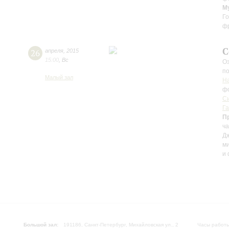
М
Го
фр
С
26
апреля
,
2015
15:00
,
Вс
Оз
по
Малый зал
Н
ф
С
Г
П
ча
Дж
ми
и 
Большой зал:
191186, Санкт-Петербург, Михайловская ул., 2
Часы работы