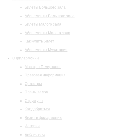
Билеты Большого зала
Абонементы Большого зала
Билеты Малого зала
Абонементы Малого зала
Как купить билет
Абонементы Музитория
О филармонии
Маэстро Темирканов
Правовая информация
Оркестры
Планы залов
Структура
Как добраться
Визит в филармонию
История
Библиотека