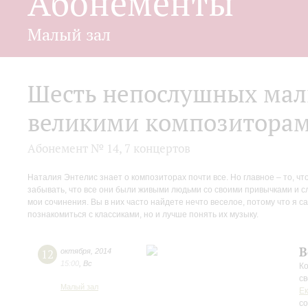
Абонементы
Малый зал
Шесть непослушных мал
великими композитора
Абонемент № 14, 7 концертов
Наталия Энтелис знает о композиторах почти все. Но главное – то, ч
забывать, что все они были живыми людьми со своими привычками и сл
мои сочинения. Вы в них часто найдете нечто веселое, потому что я с
познакомиться с классиками, но и лучше понять их музыку.
В
12
октября
,
2014
15:00
,
Вс
Ко
с
Малый зал
Е
с