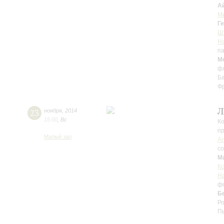
А
М
Г
Ш
Н
п
М
фл
Ба
Ф
Л
23
ноября
,
2014
15:00
,
Вс
Ко
пр
Малый зал
А
с
М
Кс
Н
ф
Б
Ро
Пь