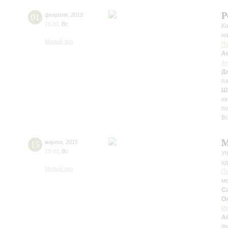
Р
01
февраля
,
2015
15:00
,
Вс
Ко
н
Малый зал
Па
А
А
Д
п
Ш
ю
по
Во
М
15
марта
,
2015
15:00
,
Вс
Уп
у
Малый зал
П
м
С
О
И
А
ф