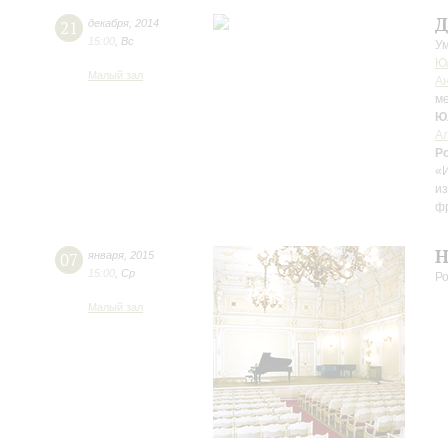
Д
21
декабря
,
2014
15:00
,
Вс
Ум
Ю
Малый зал
А
м
Ю
А
Р
«И
из
ф
Н
07
января
,
2015
15:00
,
Ср
Ро
Малый зал