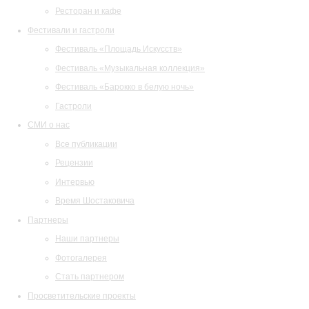
Ресторан и кафе
Фестивали и гастроли
Фестиваль «Площадь Искусств»
Фестиваль «Музыкальная коллекция»
Фестиваль «Барокко в белую ночь»
Гастроли
СМИ о нас
Все публикации
Рецензии
Интервью
Время Шостаковича
Партнеры
Наши партнеры
Фотогалерея
Стать партнером
Просветительские проекты