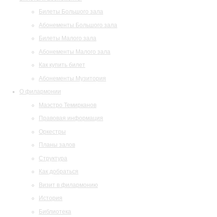
Билеты Большого зала
Абонементы Большого зала
Билеты Малого зала
Абонементы Малого зала
Как купить билет
Абонементы Музитория
О филармонии
Маэстро Темирканов
Правовая информация
Оркестры
Планы залов
Структура
Как добраться
Визит в филармонию
История
Библиотека