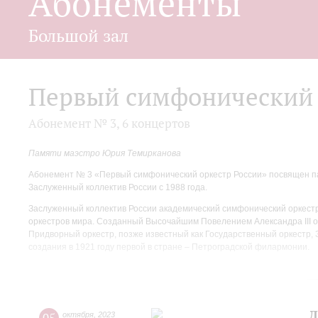
Абонементы
Большой зал
Первый симфонический 
Абонемент № 3, 6 концертов
Памяти маэстро Юрия Темирканова
Абонемент № 3 «Первый симфонический оркестр России» посвящен па
Заслуженный коллектив России с 1988 года.
Заслуженный коллектив России академический симфонический оркест
оркестров мира. Созданный Высочайшим Повелением Александра III о
Придворный оркестр, позже известный как Государственный оркестр, 
создания в 1921 году первой в стране – Петроградской филармонии.
В программах абонемента – безусловные шедевры и звездные имена. 
коллектива России, народного артиста России Николая Алексеева: од
снятия блокады, прозвучит легендарная Седьмая «Ленинградская» си
российских пианистов Денис Мацуев.
Д
октября
,
2023