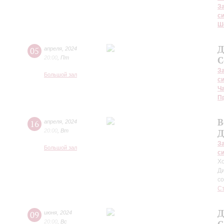
З
с
Ш
Д
05
апреля
,
2024
20:00
,
Пт
С
З
Большой зал
с
Ч
П
В
16
апреля
,
2024
20:00
,
Вт
Д
З
Большой зал
с
Хо
Д
с
С
Д
09
июня
,
2024
20:00
,
Вс