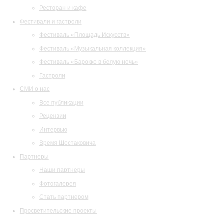
Ресторан и кафе
Фестивали и гастроли
Фестиваль «Площадь Искусств»
Фестиваль «Музыкальная коллекция»
Фестиваль «Барокко в белую ночь»
Гастроли
СМИ о нас
Все публикации
Рецензии
Интервью
Время Шостаковича
Партнеры
Наши партнеры
Фотогалерея
Стать партнером
Просветительские проекты