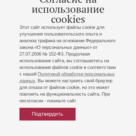
использование
Петербургского государственного академического театра
оперы и балета им. М.П. Мусоргского. С 2003 года входит
cookies
в состав оперной труппы Мариинского театра.
Этот сайт использует файлы cookie для
Репертуар певицы обширен – включает свыше двадцати
улучшения пользовательского опыта и
анализа трафика на основании Федерального
оперных партий.
закона «О персональных данных» от
27.07.2006 № 152-ФЗ. Продолжая
Жанна Домбровская гастролировала в Нью-Йорке
использование сайта, вы соглашаетесь на
(Метрополитен-опера), Риме, Мадриде, Москве
использование файлов cookie в соответствии
(Большой театр), Баден-Бадене, а также городах
с нашей
Политикой обработки персональных
Германии, Южной Кореи, Италии, Японии, Кореи и
данных
. Вы можете настроить свой браузер
Швейцарии. Принимала участие в мастер-классах
для отказа от файлов cookie, но это может
Ренаты Скотто (Национальная Академия Санта-Чечилия,
повлиять на функциональность сайта. При
Рим – 2004 год; Оперная академия консерватории
несогласии - покиньте сайт
Вестчестера, Нью-Йорк – 2005 год). Ведет активную
концертную деятельность, выступая с сольными
Подтвердить
концертами в разных городах России. В сезоне 2009–
2010 гг. участвовала в спектакле «Адская комедия» с
Джоном Малковичем в главной роли.