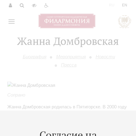
|
RU
EN
Жанна Домбровская
Биография
Мероприятия
Новости
Пресса
Сопрано
Жанна Домбровская родилась в Пятигорске. В 2000 году
окончила Санкт-Петербургскую государственную
консерваторию им. Н.А. Римского-Корсакова (класс С.
Горенковой) и Академию молодых певцов Мариинского
Согласие на
театра. В 2001–2003 гг. являлась солисткой Санкт-