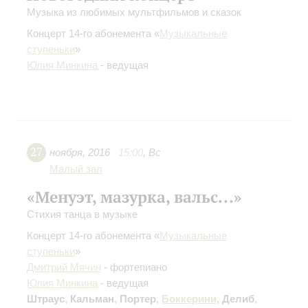
Музыка из любимых мультфильмов и сказок
Концерт 14-го абонемента «
Музыкальные
ступеньки
»
Юлия Минкина
- ведущая
27
ноября
,
2016
15:00
,
Вс
Малый зал
«Менуэт, мазурка, вальс...»
Стихия танца в музыке
Концерт 14-го абонемента «
Музыкальные
ступеньки
»
Дмитрий Мячин
- фортепиано
Юлия Минкина
- ведущая
Штраус
,
Кальман
,
Портер
,
Боккерини
,
Делиб
,