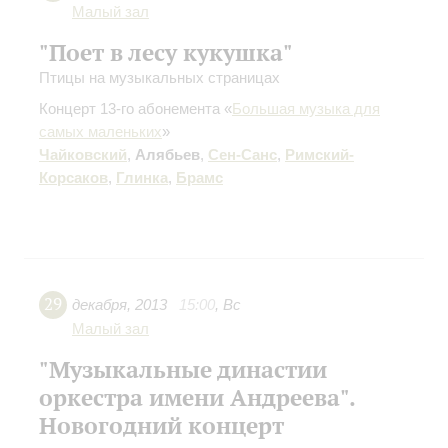
Малый зал
"Поет в лесу кукушка"
Птицы на музыкальных страницах
Концерт 13-го абонемента «
Большая музыка для
самых маленьких
»
Чайковский
,
Алябьев
,
Сен-Санс
,
Римский-
Корсаков
,
Глинка
,
Брамс
29
декабря
,
2013
15:00
,
Вс
Малый зал
"Музыкальные династии
оркестра имени Андреева".
Новогодний концерт