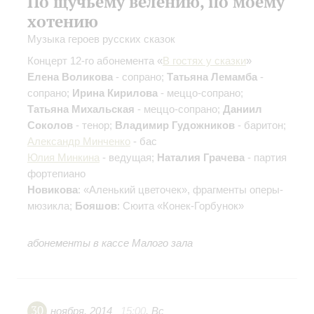
По щучьему велению, по моему
хотению
Музыка героев русских сказок
Концерт 12-го абонемента «
В гостях у сказки
»
Елена Воликова
- сопрано;
Татьяна Лемамба
-
сопрано;
Ирина Кирилова
- меццо-сопрано;
Татьяна Михальская
- меццо-сопрано;
Даниил
Соколов
- тенор;
Владимир Гудожников
- баритон;
Александр Минченко
- бас
Юлия Минкина
- ведущая;
Наталия Грачева
- партия
фортепиано
Новикова
: «Аленький цветочек», фрагменты оперы-
мюзикла;
Бояшов
: Сюита «Конек-Горбунок»
абонементы в кассе Малого зала
30
ноября
,
2014
15:00
,
Вс