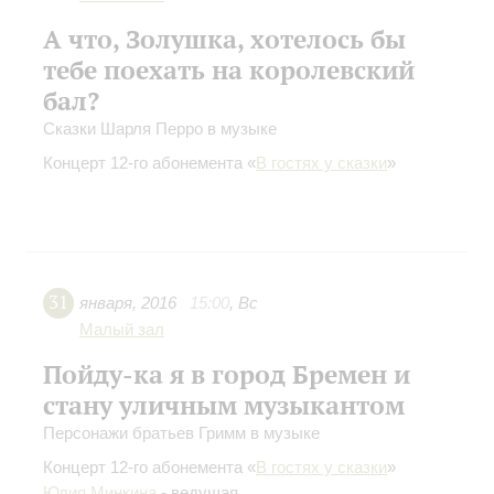
А что, Золушка, хотелось бы
тебе поехать на королевский
бал?
Сказки Шарля Перро в музыке
Концерт 12-го абонемента «
В гостях у сказки
»
31
января
,
2016
15:00
,
Вс
Малый зал
Пойду-ка я в город Бремен и
стану уличным музыкантом
Персонажи братьев Гримм в музыке
Концерт 12-го абонемента «
В гостях у сказки
»
Юлия Минкина
- ведущая