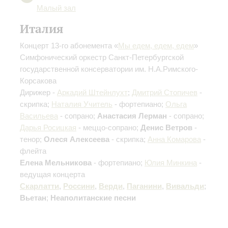
Малый зал
Италия
Концерт 13-го абонемента «
Мы едем, едем, едем
»
Симфонический оркестр Санкт-Петербургской
государственной консерватории им. Н.А.Римского-
Корсакова
Дирижер -
Аркадий Штейнлухт
;
Дмитрий Стопичев
-
скрипка;
Наталия Учитель
- фортепиано;
Ольга
Васильева
- сопрано;
Анастасия Лерман
- сопрано;
Дарья Росицкая
- меццо-сопрано;
Денис Ветров
-
тенор;
Олеся Алексеева
- скрипка;
Анна Комарова
-
флейта
Елена Мельникова
- фортепиано;
Юлия Минкина
-
ведущая концерта
Скарлатти
,
Россини
,
Верди
,
Паганини
,
Вивальди
;
Вьетан
;
Неаполитанские песни