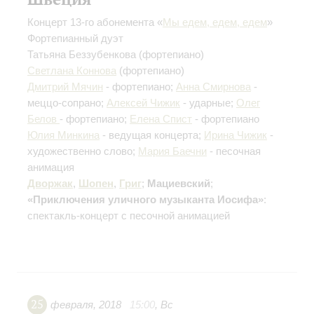
Концерт 13-го абонемента «
Мы едем, едем, едем
»
Фортепианный дуэт
Татьяна Беззубенкова
(фортепиано)
Светлана Коннова
(фортепиано)
Дмитрий Мячин
- фортепиано;
Анна Смирнова
-
меццо-сопрано;
Алексей Чижик
- ударные;
Олег
Белов
- фортепиано;
Елена Спист
- фортепиано
Юлия Минкина
- ведущая концерта;
Ирина Чижик
-
художественно слово;
Мария Баечни
- песочная
анимация
Дворжак
,
Шопен
,
Григ
;
Мациевский
;
«Приключения уличного музыканта Иосифа»
:
спектакль-концерт с песочной анимацией
25
февраля
,
2018
15:00
,
Вс