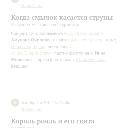
Малый зал
Когда смычок касается струны
Струнно-смычковые инстурменты
Концерт 12-го абонемента «
Кто на чём играет
»
Амулана Очирова
- скрипка;
Алексей Коптев
- альт;
Иван Сендецкий
- виолончель
Алиса Брацлавская
- партия фортепиано;
Инна
Моисеева
- партия фортепиано;
Юлия Минкина
-
ведущая
26
октября
,
2014
15:00
,
Вс
Малый зал
Король рояль и его свита