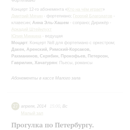
Фортепиано
Концерт 12-го абонемента «
Кто на чём играет
»
Дмитрий Мячин
- фортепиано;
Георгий Благодатов
-
клавесин;
Анна Эль-Хашем
- сопрано; Дирижёр -
Аркадий Штейнлухт
Юлия Минкина
- ведущая
Моцарт
: Концерт №8 для фортепиано с оркестром;
Дакен, Аренский, Римский-Корсаков,
Рахманинов, Скрябин, Прокофьев, Петерсон,
Гаврилин, Хачатурян
: Пьесы, романсы
Абонементы в кассе Малого зала
27
апреля
,
2014
15:00
,
Вс
Малый зал
Прогулка по Петербургу.