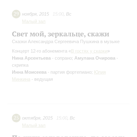
29
ноября
,
2015
15:00
,
Вс
Малый зал
Свет мой, зеркальце, скажи
Сказки Александра Сергеевича Пушкина в музыке
Концерт 12-го абонемента «
В гостях у сказки
»
Нина Арсентьева
- сопрано;
Амулана Очирова
-
скрипка
Инна Моисеева
- партия фортепиано;
Юлия
Минкина
- ведущая
25
октября
,
2015
15:00
,
Вс
Малый зал