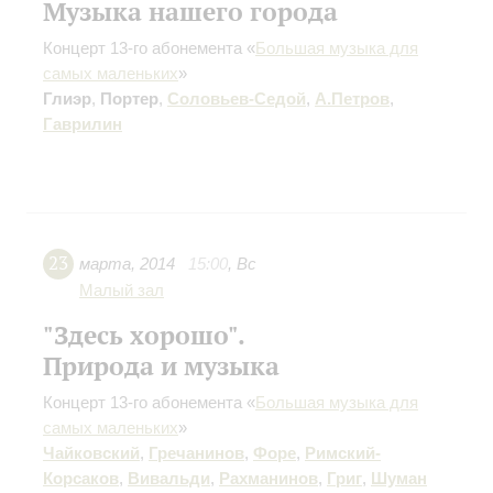
Музыка нашего города
Концерт 13-го абонемента «
Большая музыка для
самых маленьких
»
Глиэр
,
Портер
,
Соловьев-Седой
,
А.Петров
,
Гаврилин
23
марта
,
2014
15:00
,
Вс
Малый зал
"Здесь хорошо".
Природа и музыка
Концерт 13-го абонемента «
Большая музыка для
самых маленьких
»
Чайковский
,
Гречанинов
,
Форе
,
Римский-
Корсаков
,
Вивальди
,
Рахманинов
,
Григ
,
Шуман