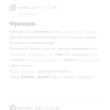
26
ноября
,
2017
15:00
,
Вс
Малый зал
Франция
Концерт 13-го абонемента «
Мы едем, едем, едем
»
Детский театр балета «Пируэт» Охтинского центра
эстетического воспитания
Валентина Титова
(художественный руководитель)
Владимир Целебровский
- баритон;
Михаил Блехер
-
клавесин;
Александр Кискачи
- флейта;
Елена Спист
- фортепиано
Юлия Минкина
- ведущая концерта
Рамо
,
Куперен
,
Делиб
,
Бизе
,
Равель
,
Дебюсси
01
октября
,
2017
15:00
,
Вс