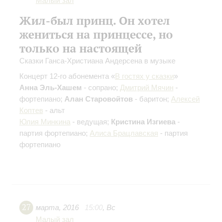
Малый зал
Жил-был принц. Он хотел
жениться на принцессе, но
только на настоящей
Сказки Ганса-Христиана Андерсена в музыке
Концерт 12-го абонемента «
В гостях у сказки
»
Анна Эль-Хашем
- сопрано;
Дмитрий Мячин
-
фортепиано;
Алан Старовойтов
- баритон;
Алексей
Коптев
- альт
Юлия Минкина
- ведущая;
Кристина Изгиева
-
партия фортепиано;
Алиса Брацлавская
- партия
фортепиано
27
марта
,
2016
15:00
,
Вс
Малый зал