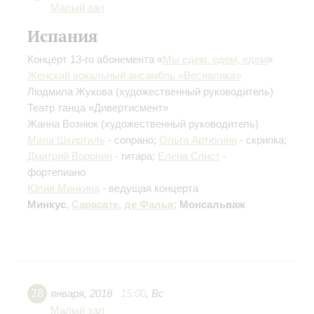
Малый зал
Испания
Концерт 13-го абонемента «
Мы едем, едем, едем
»
Женский вокальный ансамбль «Весналика»
Людмила Жукова
(художественный руководитель)
Театр танца «Дивертисмент»
Жанна Вознюк
(художественный руководитель)
Мила Шкиртиль
- сопрано;
Ольга Артюгина
- скрипка;
Дмитрий Воронин
- гитара;
Елена Спист
-
фортепиано
Юлия Минкина
- ведущая концерта
Минкус
,
Сарасате
,
де Фалья
;
Монсальваж
28
января
,
2018
15:00
,
Вс
Малый зал