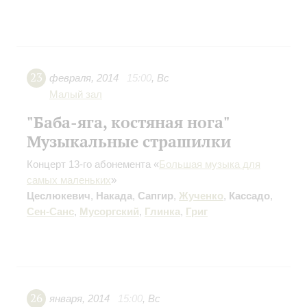
23
февраля
,
2014
15:00
,
Вс
Малый зал
"Баба-яга, костяная нога"
Музыкальные страшилки
Концерт 13-го абонемента «
Большая музыка для
самых маленьких
»
Цеслюкевич
,
Накада
,
Сапгир
,
Жученко
,
Кассадо
,
Сен-Санс
,
Мусоргский
,
Глинка
,
Григ
26
января
,
2014
15:00
,
Вс