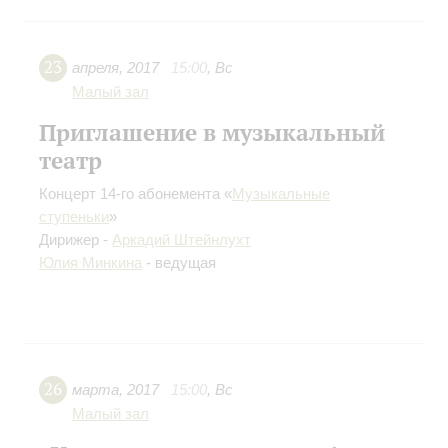
23
апреля
,
2017
15:00
,
Вс
Малый зал
Приглашение в музыкальный
театр
Концерт 14-го абонемента «
Музыкальные
ступеньки
»
Дирижер -
Аркадий Штейнлухт
Юлия Минкина
- ведущая
26
марта
,
2017
15:00
,
Вс
Малый зал