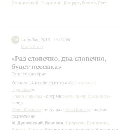
Слонимский
,
Гаврилин
,
Моцарт
,
Брамс
,
Григ
30
октября
,
2016
15:00
,
Вс
Малый зал
«Раз словечко, два словечко,
будет песенка»
От песни до арии
Концерт 14-го абонемента «
Музыкальные
ступеньки
»
Елена Ушакова
- сопрано;
Александр Михайлов
-
тенор
Юлия Минкина
- ведущая;
Анна Кантор
- партия
фортепиано
М. Дунаевский
,
Баневич
,
Дворжак
,
Гаврилин
,
Верди
,
Шуман
;
Неаполитанские песни
;
Народные