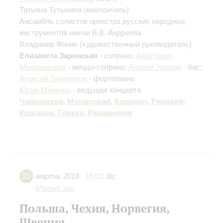
Татьяна Тутынина
(виолончель)
Ансамбль солистов оркестра русских народных
инструментов имени В.В. Андреева
Владимир Фонин
(художественный руководитель)
Елизавета Зарянская
- сопрано;
Анастасия
Михалевская
- меццо-сопрано;
Андрей Удалов
- бас;
Алексей Тихомиров
- фортепиано
Юлия Минкина
- ведущая концерта
Чайковский
,
Мусоргский
,
Бородин
,
Римский-
Корсаков
,
Глинка
,
Рахманинов
25
марта
,
2018
15:00
,
Вс
Малый зал
Польша, Чехия, Норвегия,
Швеция