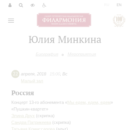
|
RU
EN
Юлия Минкина
Биография
Мероприятия
22
апреля
,
2018
15:00
,
Вс
Малый зал
Россия
Концерт 13-го абонемента «
Мы едем, едем, едем
»
«Пушкин-квартет»
Элина Друх
(скрипка)
Сандра Патрикеева
(скрипка)
Татьяна Комиссарова
(альт)