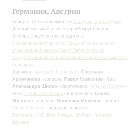
Германия, Австрия
Концерт 13-го абонемента «
Мы едем, едем, едем
»
Детский музыкальный театр «Вокруг рояля»
Любовь Борухзон
(руководитель)
Симфонический оркестр Средней специальной
музыкальной школы Санкт-Петербургской
государственной консерватории имени Н.А.Римского-
Корсакова
Дирижер -
Аркадий Штейнлухт
;
Светлана
Арзуманова
- сопрано;
Павел Самсонов
- бас;
Александра Шилко
- фортепиано;
Алексей Коптев
-
альт;
Станислав Лямин
- виолончель;
Елена
Миляева
- сопрано;
Ярослава Михеева
- флейта
Юлия Минкина
- ведущая концерта
Бетховен
,
И.С. Бах
,
Гайдн
,
Шуберт
,
Моцарт
,
Шуман