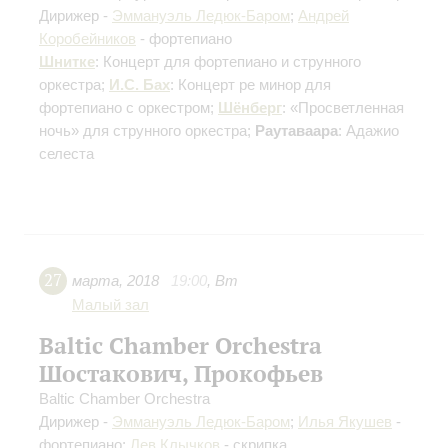
Дирижер -
Эммануэль Ледюк-Баром
;
Андрей
Коробейников
- фортепиано
Шнитке
: Концерт для фортепиано и струнного
оркестра;
И.С. Бах
: Концерт ре минор для
фортепиано с оркестром;
Шёнберг
: «Просветленная
ночь» для струнного оркестра;
Раутаваара
: Адажио
селеста
27
марта
,
2018
19:00
,
Вт
Малый зал
Baltic Chamber Orchestra
Шостакович, Прокофьев
Baltic Chamber Orchestra
Дирижер -
Эммануэль Ледюк-Баром
;
Илья Якушев
-
фортепиано;
Лев Клычков
- скрипка