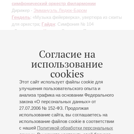
симфонический оркестр филармонии
Дирижер -
Эммануэль Ледюк-Баром
Гендель
: «Музыка фейерверка», увертюра из сюиты
для оркестра;
Гайдн
: Симфония № 104
«Лондонская»;
Холст
: «Сюита св. Павла» для
струнного оркестра;
Элгар
: Увертюра "Cockaigne"
(«В городе Лондоне»), «Salut d'amour» для скрипки с
Согласие на
оркестром;
Лоу
: Симфоническая сюита из мюзикла
«Моя прекрасная леди»
использование
cookies
Этот сайт использует файлы cookie для
улучшения пользовательского опыта и
анализа трафика на основании Федерального
08
декабря
,
2013
15:00
,
Вс
закона «О персональных данных» от
Большой зал
27.07.2006 № 152-ФЗ. Продолжая
Разные истории для детей и их
использование сайта, вы соглашаетесь на
использование файлов cookie в соответствии
родителей
с нашей
Политикой обработки персональных
Сказки читает Николай Буров