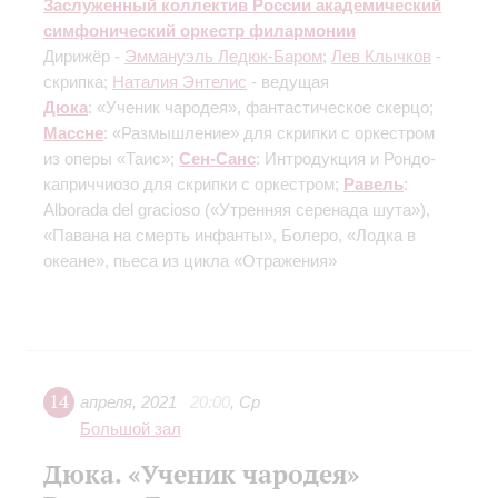
Заслуженный коллектив России академический
симфонический оркестр филармонии
Дирижёр -
Эммануэль Ледюк-Баром
;
Лев Клычков
-
скрипка;
Наталия Энтелис
- ведущая
Дюка
: «Ученик чародея», фантастическое скерцо;
Массне
: «Размышление» для скрипки с оркестром
из оперы «Таис»;
Сен-Санс
: Интродукция и Рондо-
каприччиозо для скрипки с оркестром;
Равель
:
Alborada del gracioso («Утренняя серенада шута»),
«Павана на смерть инфанты», Болеро, «Лодка в
океане», пьеса из цикла «Отражения»
14
апреля
,
2021
20:00
,
Ср
Большой зал
Дюка. «Ученик чародея»