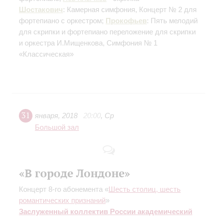
Шостакович
: Камерная симфония, Концерт № 2 для
фортепиано с оркестром;
Прокофьев
: Пять мелодий
для скрипки и фортепиано
переложение для скрипки
и оркестра И.Мищенкова
, Симфония № 1
«Классическая»
31
января
,
2018
20:00
,
Ср
Большой зал
«В городе Лондоне»
Концерт 8-го абонемента «
Шесть столиц, шесть
романтических признаний
»
Заслуженный коллектив России академический