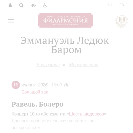
|
RU
EN
Эммануэль Ледюк-
Баром
Биография
Мероприятия
18
января
,
2026
15:00
,
Вс
Большой зал
Равель. Болеро
Концерт 10-го абонемента «
Шесть шедевров
»
Дневные просветительские концерты по
воскресеньям