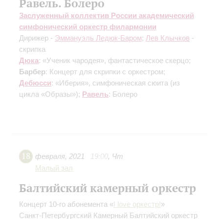
Равель. Болеро
Заслуженный коллектив России академический
симфонический оркестр филармонии
Дирижер -
Эммануэль Ледюк-Баром
;
Лев Клычков
-
скрипка
Дюка
: «Ученик чародея», фантастическое скерцо;
Барбер
: Концерт для скрипки с оркестром;
Дебюсси
: «Иберия», симфоническая сюита (из
цикла «Образы»);
Равель
: Болеро
18
февраля
,
2021
19:00
,
Чт
Малый зал
Балтийский камерный оркестр
Концерт 10-го абонемента «
I love оркестр!
»
Санкт-Петербургский Камерный Балтийский оркестр