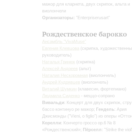
мажор для кларнета, двух скрипок, альта и
виолончели
Организаторы:
"Enterpriserusart"
Рождественское барокко
Ансамбль "VivaMusе"
Евгения Клевцова
(скрипка, художественн
руководитель)
Наталья Гринюк
(скрипка)
Алексей Андреев
(альт)
Наталия Нескоромная
(виолончель)
Андрей Кудрявцев
(виолончель)
Виталий Шумкин
(клавесин, фортепиано)
Людмила Сиденко
- меццо-сопрано
Вивальди
: Концерт для двух скрипок, стр
бассо континуо ре мажор;
Гендель
: Ария
Джисмонды ("Vieni, o figlio") из оперы «Отто
Корелли
: Кончерто гроссо op.6 № 8
«Рождественский»;
Пёрселл
: "Strike the vio