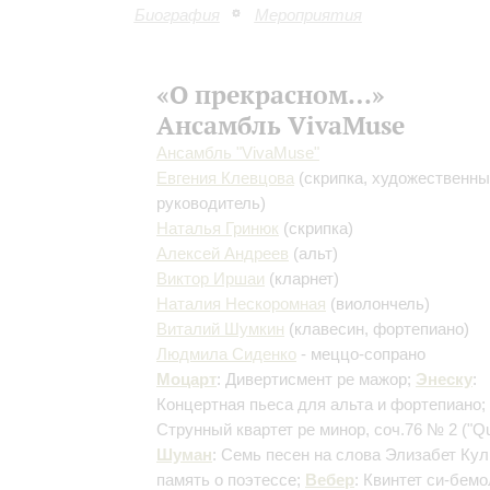
Биография
Мероприятия
«О прекрасном…»
Ансамбль VivaMuse
Ансамбль "VivaMusе"
Евгения Клевцова
(скрипка, художественн
руководитель)
Наталья Гринюк
(скрипка)
Алексей Андреев
(альт)
Виктор Иршаи
(кларнет)
Наталия Нескоромная
(виолончель)
Виталий Шумкин
(клавесин, фортепиано)
Людмила Сиденко
- меццо-сопрано
Моцарт
: Дивертисмент ре мажор;
Энеску
:
Концертная пьеса для альта и фортепиано;
Струнный квартет pе минор, соч.76 № 2 ("Qui
Шуман
: Семь песен на слова Элизабет Кул
память о поэтессе;
Вебер
: Квинтет си-бем