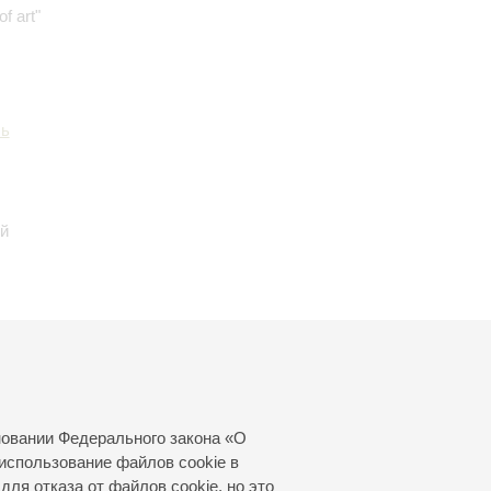
f art"
ль
ый
а
новании Федерального закона «О
использование файлов cookie в
для отказа от файлов cookie, но это