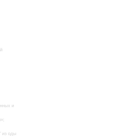
ый
унных и
н»;
l" из оды