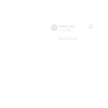
12
января
,
2022
19:00
,
Ср
Малый зал