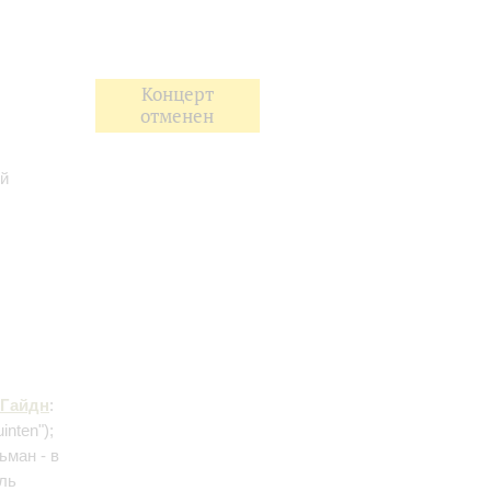
Концерт
отменен
ый
Гайдн
:
nten");
ьман - в
оль